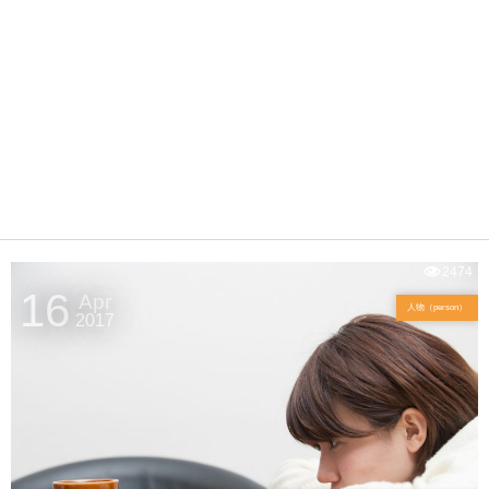
2474
16
Apr
人物（person）
2017