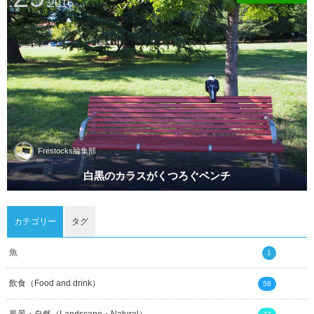
2016
Frestocks編集部
白黒のカラスがくつろぐベンチ
カテゴリー
タグ
魚
1
飲食（Food and drink）
58
風景・自然（Landscape・Natural）