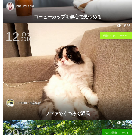
kasumi seki
コーヒーカップを無心で見つめる
1826
12
Oct
動物・ペット（animal）
2016
Frestocks編集部
ソファでくつろぐ猫氏
3026
29
Sep
海外の景色・スポット