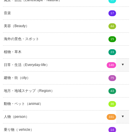
77
音楽
17
美容（Beauty）
44
海外の景色・スポット
15
植物・草木
23
日常・生活（Everyday-life）
146
建物・街（city）
75
地方・地域スナップ（Region）
43
動物・ペット（animal）
36
人物（person）
331
乗り物（ vehicle）
14