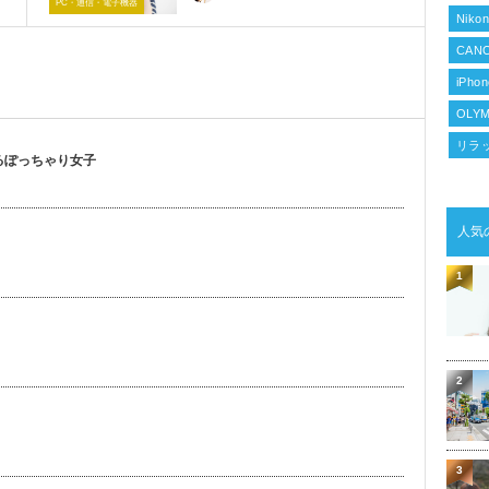
PC・通信・電子機器
Niko
CANO
iPho
OLYM
リラ
るぽっちゃり女子
人気
1
2
3