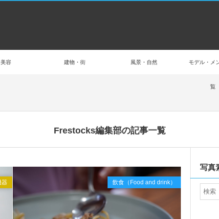
美容
建物・街
風景・自然
モデル・メ
覧
Frestocks編集部の記事一覧
Oct
2020
写真
機器
飲食（Food and drink）