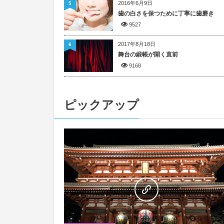
2016年6月9日
5
歯の白さを保つために丁寧に歯磨き
9527
2017年8月18日
6
舞台の緞帳が開く直前
9168
ピックアップ