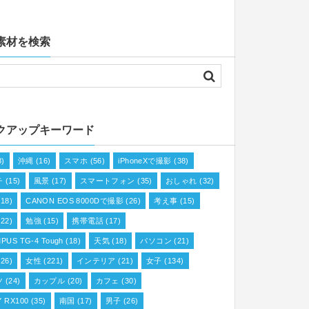
素材を検索
クアップキーワード
8)
沖縄
(16)
スマホ
(56)
iPhoneXで撮影
(38)
チ
(15)
風景
(17)
スマートフォン
(35)
おしゃれ
(32)
18)
CANON EOS 8000Dで撮影
(26)
考え事
(15)
22)
勉強
(15)
携帯電話
(17)
PUS TG-4 Tough
(18)
天気
(18)
パソコン
(21)
26)
女性
(221)
インテリア
(21)
女子
(134)
ツ
(24)
カップル
(20)
カフェ
(30)
 RX100
(35)
南国
(17)
男子
(26)