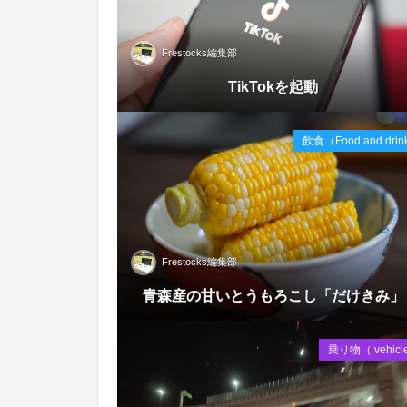
Frestocks編集部
Oct
TikTokを起動
2020
飲食（Food and dri
Frestocks編集部
Sep
青森産の甘いとうもろこし「だけきみ」
2020
乗り物（ vehicl