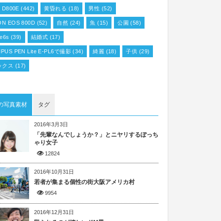
n D800E
(442)
黄昏れる
(18)
男性
(52)
N EOS 800D
(52)
自然
(24)
魚
(15)
公園
(58)
ne6s
(39)
結婚式
(17)
PUS PEN Lite E-PL6で撮影
(34)
綺麗
(18)
子供
(29)
ックス
(17)
の写真素材
タグ
2016年3月3日
「先輩なんでしょうか？」とニヤリするぽっち
ゃり女子
12824
2016年10月31日
若者が集まる個性の街大阪アメリカ村
9954
2016年12月31日