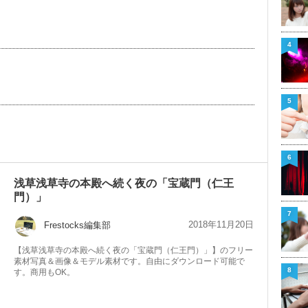
4
5
6
浅草浅草寺の本殿へ続く夜の「宝蔵門（仁王
門）」
7
2018年11月20日
Frestocks編集部
【浅草浅草寺の本殿へ続く夜の「宝蔵門（仁王門）」】のフリー
素材写真＆画像＆モデル素材です。自由にダウンロード可能で
8
す。商用もOK。