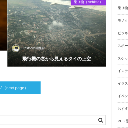
乗り物（ vehicle）
乗り物（
モノク
ビジネ
スポーツ
Frestocks編集部
飛行機の窓から見えるタイの上空
スケッ
インテリ
イラスト（
（next page）
イベン
おすす
PC・