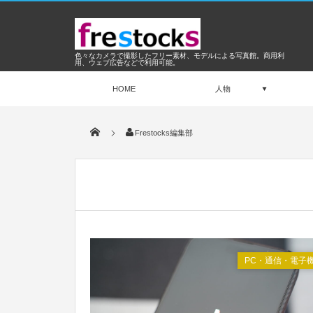
色々なカメラで撮影したフリー素材、モデルによる写真館。商用利
用、ウェブ広告などで利用可能。
HOME
人物
Frestocks編集部
Feb
2026
PC・通信・電子