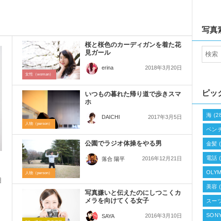
写真
桜と桜色のカーディガンを着た花
見ガール
2018年3月20日
erina
女性（woman）
ピッ
いつもの暮れた帰り道で歩きスマ
ホ
海
(2
2017年3月5日
DAICHI
人物（person）
ベン
公園でラジオ体操をやる男
金髪
(
電話
(
2016年12月21日
落合 陽平
OLYM
人物（person）
日
美容
(
写真嫌いと伝えたのにしつこくカ
ー
メラを向けてくる女子
スー
SONY
2016年3月10日
SAYA