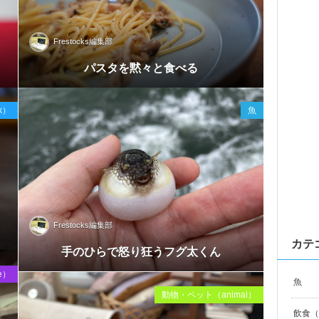
Frestocks編集部
Sep
パスタを黙々と食べる
2020
nk）
魚
Frestocks編集部
Sep
カテ
手のひらで怒り狂うフグ太くん
2020
e）
魚
動物・ペット（animal）
飲食（F