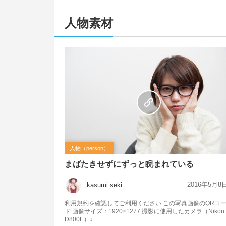
人物素材
人物（person）
まばたきせずにずっと睨まれている
2016年5月8
kasumi seki
利用規約を確認してご利用ください この写真画像のQRコ
ド 画像サイズ：1920×1277 撮影に使用したカメラ（Nikon
D800E）↓