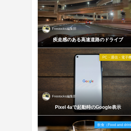
Frestocks編集部
Sep
疾走感のある高速道路のドライブ
2020
PC・通信・電子
Frestocks編集部
Sep
Pixel 4aで起動時のGoogle表示
2020
飲食（Food and dri