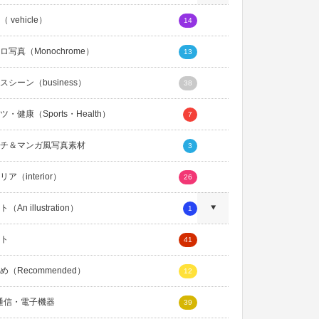
 vehicle）
14
ロ写真（Monochrome）
13
スシーン（business）
38
・健康（Sports・Health）
7
チ＆マンガ風写真素材
3
ア（interior）
26
An illustration）
1
ト
41
め（Recommended）
12
通信・電子機器
39