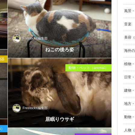
風景・自
音楽
美容（B
Frestocks編集部
Sep
ねこの後ろ姿
海外の
2020
機器
植物・
動物・ペット（animal）
日常・生
建物・街
地方・
Frestocks編集部
Nov
動物・
居眠りウサギ
2019
nk）
人物（p