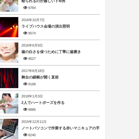
殴られるのが嬉しいドM男
9784
2016年10月7日
ライブハウス会場の演出照明
9574
2016年6月9日
歯の白さを保つために丁寧に歯磨き
9527
2017年8月18日
舞台の緞帳が開く直前
9168
2018年1月3日
2人でハートポーズを作る
8886
2015年12月11日
ノートパソコンで作業する赤いマニキュアの手
8240