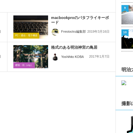
9
リ
macbookproのバタフライキーボ
ード
日
2019年3月16日
Frestocks編集部
10
PC・通信・電子機器
格式のある明治神宮の鳥居
日
2017年1月7日
Yoshihito KOBA
建物・街（city）
明治
撮影