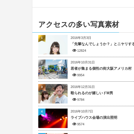
アクセスの多い写真素材
2016年3月3日
1
「先輩なんでしょうか？」とニヤリす
12824
2016年10月31日
2
若者が集まる個性の街大阪アメリカ村
9954
2016年12月31日
3
殴られるのが嬉しいドM男
9784
2016年10月7日
4
ライブハウス会場の演出照明
9574