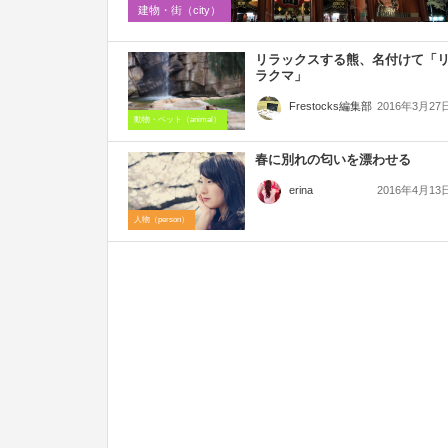
建物・街（city）
リラックスする熊、名付けて「
ラクマ」
2016年3月27
Frestocks編集部
動物・ペット（animal）
春に別れの匂いを漂わせる
2016年4月13
erina
人物（person）