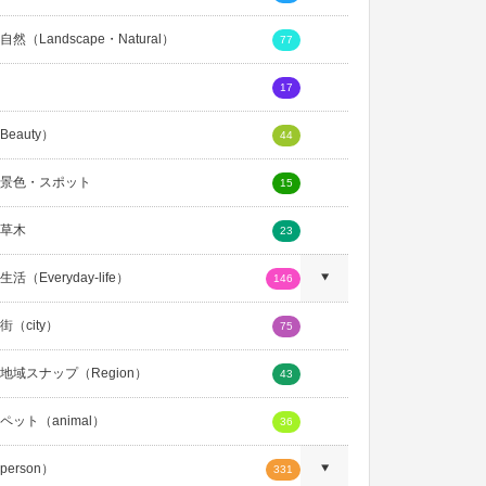
然（Landscape・Natural）
77
17
eauty）
44
景色・スポット
15
草木
23
活（Everyday-life）
146
（city）
75
地域スナップ（Region）
43
ペット（animal）
36
erson）
331