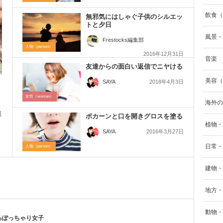
飲食（F
無邪気にはしゃぐ子供のシルエッ
トと夕日
風景・自
Frestocks編集部
人物（person）
2016年12月31日
音楽
友達からの面白い返信でニヤける
美容（B
2018年4月3日
SAYA
女性（woman）
海外の
日
ポカーンと口を開きグロスを塗る
植物・
2016年3月27日
SAYA
ー
日常・生
人物（person）
建物・街
地方・
動物・
るぽっちゃり女子