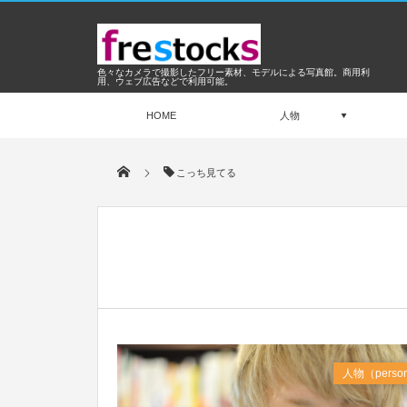
色々なカメラで撮影したフリー素材、モデルによる写真館。商用利
用、ウェブ広告などで利用可能。
HOME
人物
こっち見てる
Jan
2016
人物（perso