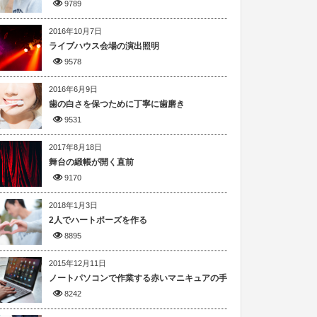
9789
2016年10月7日
ライブハウス会場の演出照明
9578
2016年6月9日
歯の白さを保つために丁寧に歯磨き
9531
2017年8月18日
舞台の緞帳が開く直前
9170
2018年1月3日
2人でハートポーズを作る
8895
2015年12月11日
ノートパソコンで作業する赤いマニキュアの手
8242