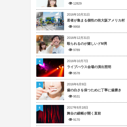
12829
2016年10月31日
2
若者が集まる個性の街大阪アメリカ村
9958
2016年12月31日
3
殴られるのが嬉しいドM男
9789
2016年10月7日
4
ライブハウス会場の演出照明
9578
2016年6月9日
5
歯の白さを保つために丁寧に歯磨き
9531
2017年8月18日
6
舞台の緞帳が開く直前
9170