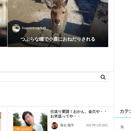
Frestocks編集部
0
つぶらな瞳で小鹿におねだりされる
カテ
仕送り要請！おかん、金欠や・・
お米送ってや・・
2017年1月19日
落合 陽平
魚
人物（person）