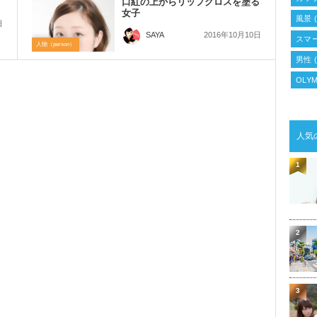
口紅の上からリップグロスを塗る
女子
風景
(
日
2016年10月10日
SAYA
スマ
人物（person）
男性
(
OLYM
人気
1
2
3