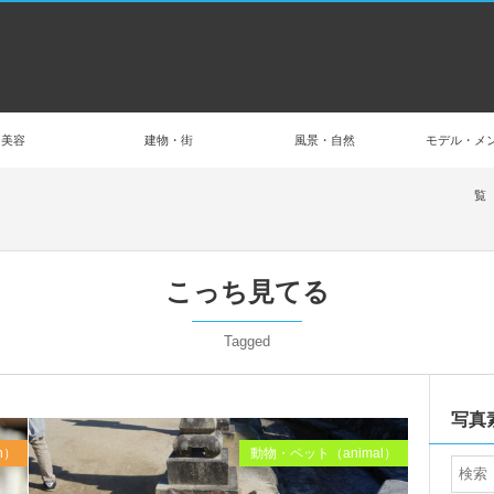
美容
建物・街
風景・自然
モデル・メ
覧
こっち見てる
Tagged
Dec
2015
写真
n）
動物・ペット（animal）