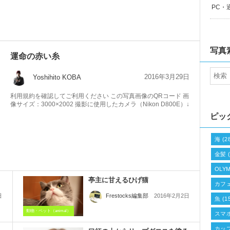
PC・
写真
運命の赤い糸
2016年3月29日
Yoshihito KOBA
利用規約を確認してご利用ください この写真画像のQRコード 画
像サイズ：3000×2002 撮影に使用したカメラ（Nikon D800E）↓
ピッ
海
(2
金髪
(
OLYM
亭主に甘えるひげ猫
カフ
日
2016年2月2日
Frestocks編集部
魚
(1
動物・ペット（animal）
スマ
カッ