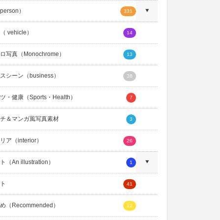
erson）
331
 vehicle）
14
ロ写真（Monochrome）
13
スシーン（business）
38
・健康（Sports・Health）
7
チ＆マンガ風写真素材
3
ア（interior）
26
An illustration）
1
ト
41
め（Recommended）
12