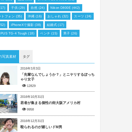
17)
子供
(29)
自然
(24)
Nikon D800E
(442)
ートフォン
(35)
沖縄
(16)
おしゃれ
(32)
スーツ
(24)
52)
iPhoneXで撮影
(38)
結婚式
(17)
PUS TG-4 Tough
(18)
ベンチ
(15)
男子
(26)
の写真素材
タグ
2016年3月3日
「先輩なんでしょうか？」とニヤリするぽっち
ゃり女子
12829
2016年10月31日
若者が集まる個性の街大阪アメリカ村
9958
2016年12月31日
殴られるのが嬉しいドM男