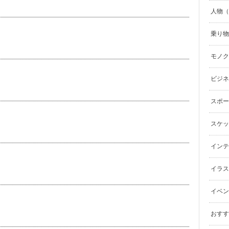
人物（p
乗り物（
モノク
ビジネ
スポーツ
スケッ
インテリ
イラスト（
イベン
おすす