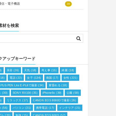
通信・電子機器
39
素材を検索
クアップキーワード
8)
美容
(26)
天気
(18)
考え事
(15)
綺麗
(18)
18)
電話
(22)
女子
(134)
南国
(17)
女性
(221)
PUS PEN Lite E-PL6で撮影
(34)
黄昏れる
(18)
ェ
(30)
SONY RX100
(35)
iPhone6s
(39)
公園
(58)
5)
リラックス
(17)
CANON EOS 8000Dで撮影
(26)
ホ
(56)
パソコン
(21)
携帯電話
(17)
インテリア
(21)
プル
(20)
勉強
(15)
CANON EOS 800D
(52)