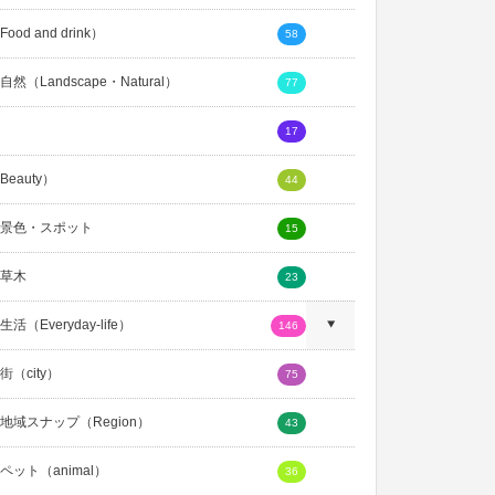
ood and drink）
58
然（Landscape・Natural）
77
17
eauty）
44
景色・スポット
15
草木
23
活（Everyday-life）
146
（city）
75
地域スナップ（Region）
43
ペット（animal）
36