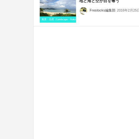
地と海と空が目を奪う
2016年2月25
Frestocks編集部
風景・自然（Landscape・Natural）