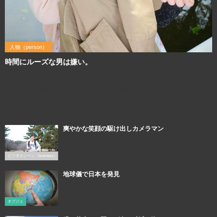
人物（person）
時間にルーズな男は嫌い。
2016年6月21日
利用規約を確認してご利用ください この写真画像のQRコード 画像サイズ：
2000×3000 撮影に使用したカメラ（Nikon D800E）↓
爽やかな笑顔の駆け出しカメラマン
2016年12月11日
ビジネスシーン（business）
地球儀で日本を発見
2018年3月9日
オブジェ