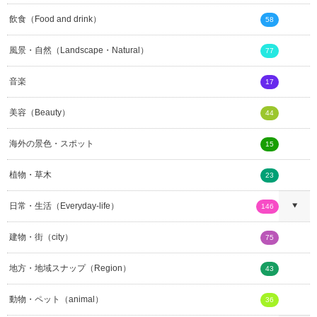
飲食（Food and drink）
58
風景・自然（Landscape・Natural）
77
音楽
17
美容（Beauty）
44
海外の景色・スポット
15
植物・草木
23
日常・生活（Everyday-life）
146
建物・街（city）
75
地方・地域スナップ（Region）
43
動物・ペット（animal）
36