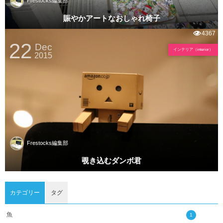
Frestocks編集部
賑やかアートなおしゃれ椅子
4367
22
Dec
インテリア（interior）
2015
Frestocks編集部
覗き込むダンボ君
カテゴリー
タグ
魚
1