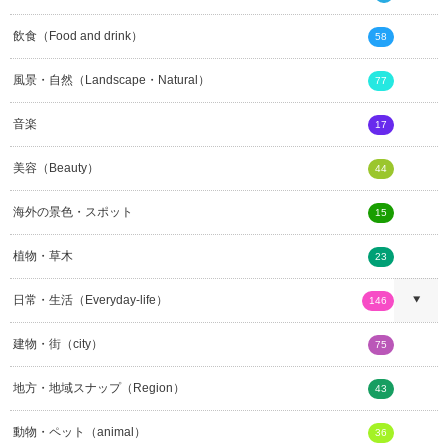
飲食（Food and drink）
58
風景・自然（Landscape・Natural）
77
音楽
17
美容（Beauty）
44
海外の景色・スポット
15
植物・草木
23
日常・生活（Everyday-life）
146
建物・街（city）
75
地方・地域スナップ（Region）
43
動物・ペット（animal）
36