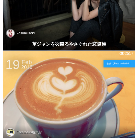
kasumi seki
革ジャンを羽織るやさぐれた窓際族
2517
19
Feb
飲食（Food and drink）
2016
Frestocks編集部