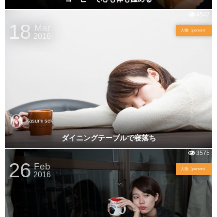
4547
18
Mar
人物（person）
2016
kasumi seki
ダイニングテーブルで寝落ち
3575
26
Feb
人物（person）
2016