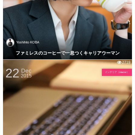
Yoshihito KOBA
ファミレスのコーヒーで一息つくキャリアウーマン
2719
22
Dec
インテリア（interior）
2015