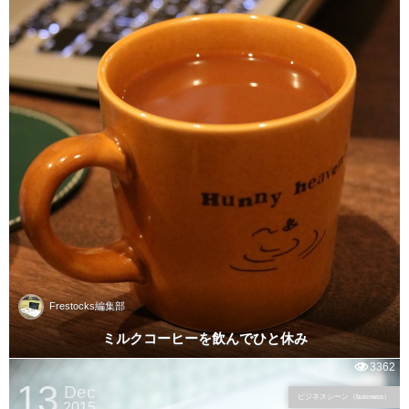
Frestocks編集部
ミルクコーヒーを飲んでひと休み
3362
13
Dec
ビジネスシーン（business）
2015