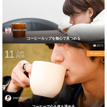
kasumi seki
コーヒーカップを無心で見つめる
2573
11
Jun
人物（person）
2016
DAICHI
コーヒーで心も体も温める