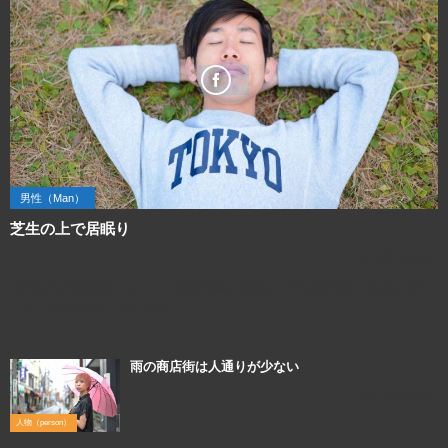
男性（Man）
芝生の上で居眠り
2018年7月23日
【芝生の上で居眠り】のフリー素材写真＆画像＆モデル素材です。自由にダウ
ンロード可能です。商用もOK。
雨の商店街は人通りが少ない
2016年3月30日
人物（person）