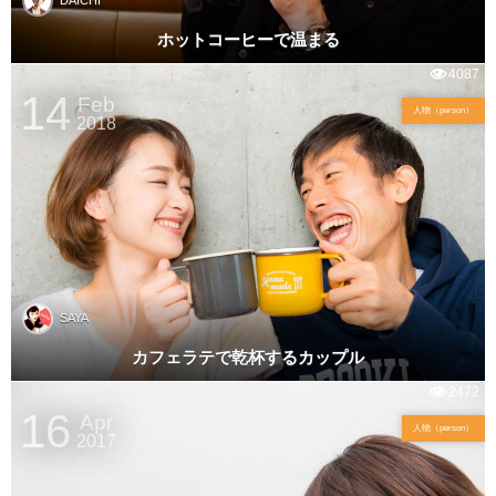
DAICHI
ホットコーヒーで温まる
4087
14
Feb
人物（person）
2018
SAYA
カフェラテで乾杯するカップル
2472
16
Apr
人物（person）
2017