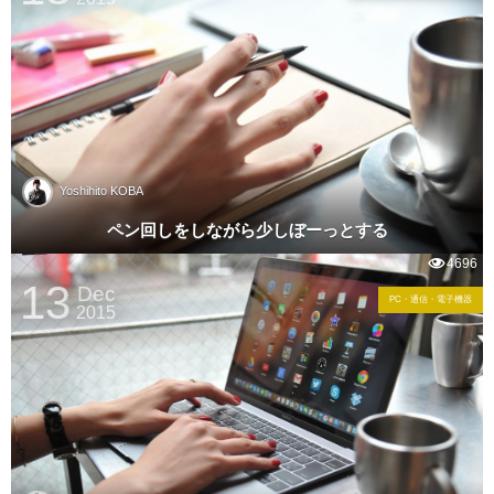
Yoshihito KOBA
ペン回しをしながら少しぼーっとする
4696
13
Dec
PC・通信・電子機器
2015