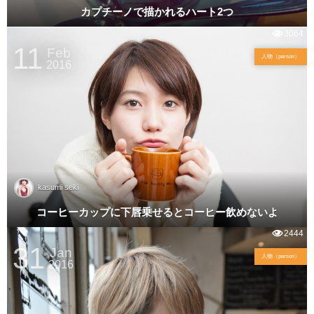
カプチーノで描かれるハート2つ
3064
11
Feb
人物（person）
2016
kasumi seki
コーヒーカップに下唇乗せるとコーヒー飲めないよ
2444
31
Jan
人物（person）
2016