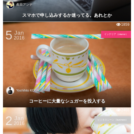
眞田アンナ
スマホで申し込みするか迷ってる。あれとか
1859
5
Jan
インテリア（interior）
2016
Yoshihito KOBA
コーヒーに大量なシュガーを投入する
2466
2
Jan
ビジネスシーン（business）
2016