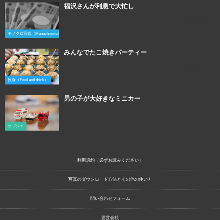
福沢さんが利息で大忙し
2016年2月4日
モノクロ写真（Monochrome）
みんなでたこ焼きパーティー
2017年1月8日
飲食（Food and drink）
男の子が大好きなミニカー
2018年3月9日
オブジェ
利用規約（必ずお読みください）
写真のダウンロード方法とその他の使い方
問い合わせフォーム
運営会社