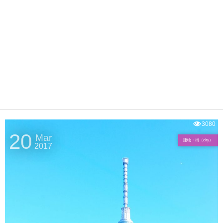
3080
20
Mar
建物・街（city）
2017