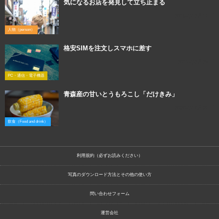
気になるお店を発見して立ち止まる
2015年12月13日
人物（person）
格安SIMを注文しスマホに差す
2016年2月28日
PC・通信・電子機器
青森産の甘いとうもろこし「だけきみ」
2020年10月23日
飲食（Food and drink）
利用規約（必ずお読みください）
写真のダウンロード方法とその他の使い方
問い合わせフォーム
運営会社