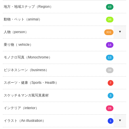
地方・地域スナップ（Region）
43
動物・ペット（animal）
36
人物（person）
331
乗り物（ vehicle）
14
モノクロ写真（Monochrome）
13
ビジネスシーン（business）
38
スポーツ・健康（Sports・Health）
7
スケッチ＆マンガ風写真素材
3
インテリア（interior）
26
イラスト（An illustration）
1