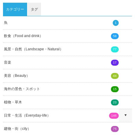
カテゴリー
タグ
魚
1
飲食（Food and drink）
58
風景・自然（Landscape・Natural）
77
音楽
17
美容（Beauty）
44
海外の景色・スポット
15
植物・草木
23
日常・生活（Everyday-life）
146
建物・街（city）
75