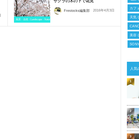
さ
サクラの木の下で花見
カフ
2016年4月3日
Frestocks編集部
日
天気
(
風景・自然（Landscape・Natural）
CANO
美容
(
SONY
人気
1
2
3