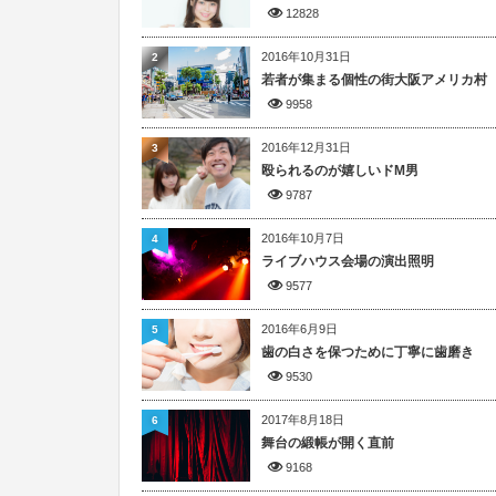
12828
2016年10月31日
2
若者が集まる個性の街大阪アメリカ村
9958
2016年12月31日
3
殴られるのが嬉しいドM男
9787
2016年10月7日
4
ライブハウス会場の演出照明
9577
2016年6月9日
5
歯の白さを保つために丁寧に歯磨き
9530
2017年8月18日
6
舞台の緞帳が開く直前
9168