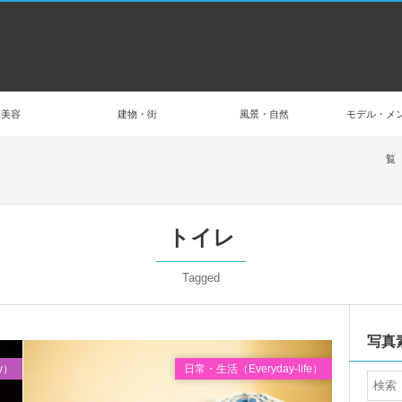
美容
建物・街
風景・自然
モデル・メ
覧
トイレ
Tagged
Apr
2017
写真
y）
日常・生活（Everyday-life）