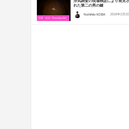
浮気調査の現場検証により発見
れた第二の男の鍵
2016年2月2
Yoshihito KOBA
日常・生活（Everyday-life）