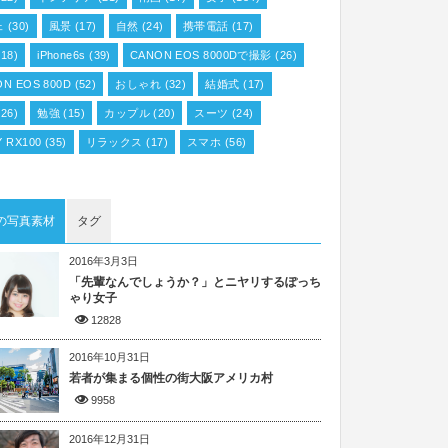
ェ
(30)
風景
(17)
自然
(24)
携帯電話
(17)
18)
iPhone6s
(39)
CANON EOS 8000Dで撮影
(26)
N EOS 800D
(52)
おしゃれ
(32)
結婚式
(17)
26)
勉強
(15)
カップル
(20)
スーツ
(24)
 RX100
(35)
リラックス
(17)
スマホ
(56)
の写真素材
タグ
2016年3月3日
「先輩なんでしょうか？」とニヤリするぽっち
ゃり女子
12828
2016年10月31日
若者が集まる個性の街大阪アメリカ村
9958
2016年12月31日