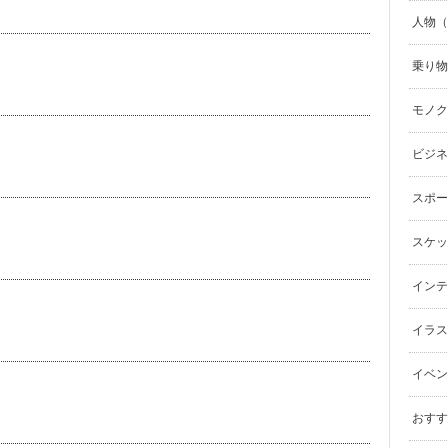
人物（p
乗り物（
モノク
ビジネ
スポーツ
スケッ
インテリ
イラスト（
イベン
おすす