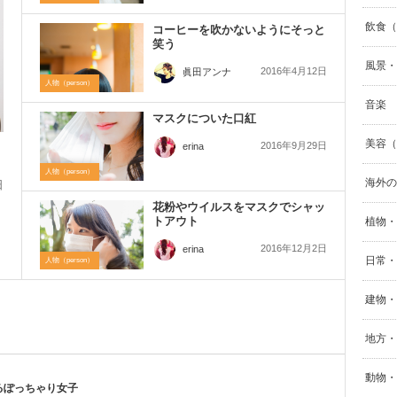
飲食（F
コーヒーを吹かないようにそっと
笑う
風景・自
2016年4月12日
眞田アンナ
人物（person）
音楽
マスクについた口紅
美容（B
2016年9月29日
erina
人物（person）
海外の
日
花粉やウイルスをマスクでシャッ
ー
トアウト
植物・
2016年12月2日
erina
日常・生
人物（person）
建物・街
地方・
動物・
るぽっちゃり女子