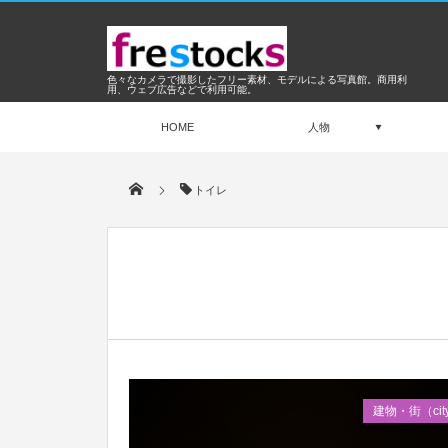
色々なカメラで撮影したフリー素材、モデルによる写真館。商用利
用、ウェブ広告などで利用可能。
HOME
人物
トイレ
Oct
2017
建物・街（cit