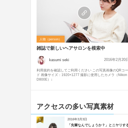
人物（person）
雑誌で新しいヘアサロンを模索中
2016年2月20
kasumi seki
利用規約を確認してご利用ください この写真画像のQRコ
ド 画像サイズ：1920×1277 撮影に使用したカメラ（Nikon
D800E）↓
アクセスの多い写真素材
2016年3月3日
1
「先輩なんでしょうか？」とニヤリす