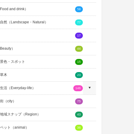
ood and drink）
58
然（Landscape・Natural）
77
17
eauty）
44
景色・スポット
15
草木
23
活（Everyday-life）
146
（city）
75
地域スナップ（Region）
43
ペット（animal）
36