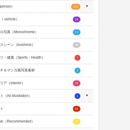
erson）
331
 vehicle）
14
ロ写真（Monochrome）
13
スシーン（business）
38
・健康（Sports・Health）
7
チ＆マンガ風写真素材
3
ア（interior）
26
An illustration）
1
ト
41
め（Recommended）
12