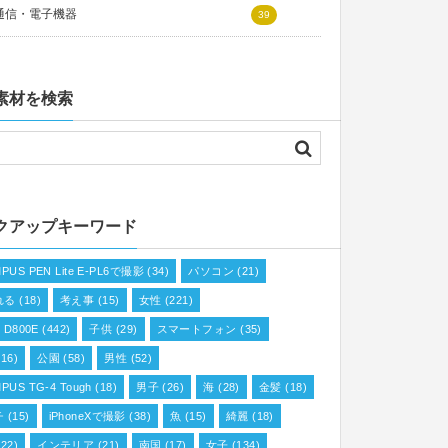
通信・電子機器
39
素材を検索
クアップキーワード
PUS PEN Lite E-PL6で撮影
(34)
パソコン
(21)
れる
(18)
考え事
(15)
女性
(221)
n D800E
(442)
子供
(29)
スマートフォン
(35)
16)
公園
(58)
男性
(52)
PUS TG-4 Tough
(18)
男子
(26)
海
(28)
金髪
(18)
チ
(15)
iPhoneXで撮影
(38)
魚
(15)
綺麗
(18)
22)
インテリア
(21)
南国
(17)
女子
(134)