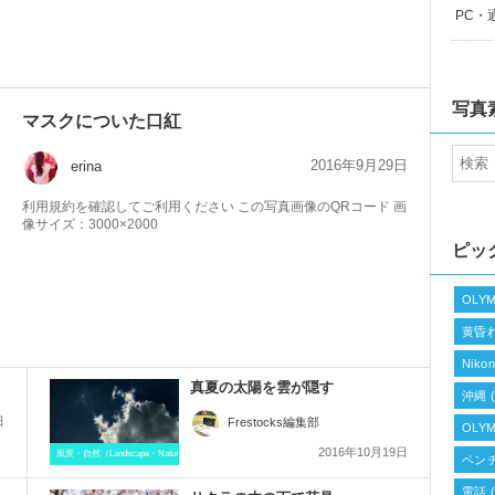
PC・
写真
マスクについた口紅
2016年9月29日
erina
利用規約を確認してご利用ください この写真画像のQRコード 画
像サイズ：3000×2000
ピッ
OLYM
黄昏
Niko
真夏の太陽を雲が隠す
沖縄
(
日
Frestocks編集部
OLYM
2016年10月19日
風景・自然（Landscape・Natural）
ベン
電話
(