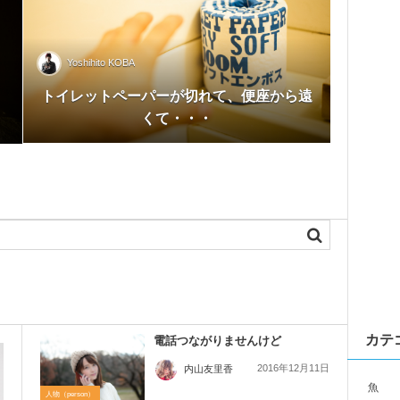
Yoshihito KOBA
トイレットペーパーが切れて、便座から遠
くて・・・
カテ
電話つながりませんけど
2016年12月11日
内山友里香
魚
人物（person）