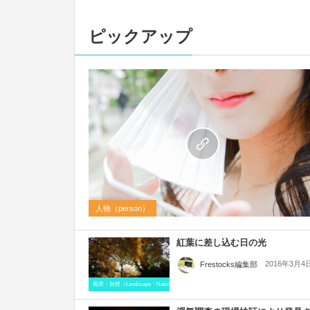
ピックアップ
人物（person）
紅葉に差し込む日の光
2016年3月4
Frestocks編集部
風景・自然（Landscape・Natural）