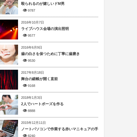
殴られるのが嬉しいドM男
9787
2016年10月7日
ライブハウス会場の演出照明
9577
2016年6月9日
歯の白さを保つために丁寧に歯磨き
9530
2017年8月18日
舞台の緞帳が開く直前
9168
2018年1月3日
2人でハートポーズを作る
8888
2015年12月11日
ノートパソコンで作業する赤いマニキュアの手
8240