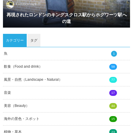
Frestocks編集部
再現されたロンドンのキングスクロス駅からホグワーツ駅へ
の道
カテゴリー
タグ
魚
1
飲食（Food and drink）
58
風景・自然（Landscape・Natural）
77
音楽
17
美容（Beauty）
44
海外の景色・スポット
15
植物・草木
23