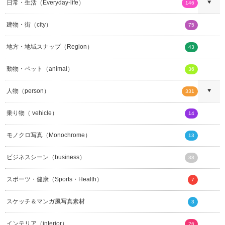
日常・生活（Everyday-life）
146
建物・街（city）
75
地方・地域スナップ（Region）
43
動物・ペット（animal）
36
人物（person）
331
乗り物（ vehicle）
14
モノクロ写真（Monochrome）
13
ビジネスシーン（business）
38
スポーツ・健康（Sports・Health）
7
スケッチ＆マンガ風写真素材
3
インテリア（interior）
26