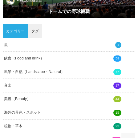
Frestocks編集部
ドームでの野球観戦
カテゴリー
タグ
魚
1
飲食（Food and drink）
58
風景・自然（Landscape・Natural）
77
音楽
17
美容（Beauty）
44
海外の景色・スポット
15
植物・草木
23