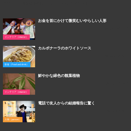
3000×2002 撮影に使用したカメラ（Nikon D800E）↓
お金を首にかけて微笑むいやらしい人形
2015年12月13日
インテリア（interior）
カルボナーラのホワイトソース
2018年10月28日
飲食（Food and drink）
鮮やかな緑色の観葉植物
2016年1月10日
インテリア（interior）
電話で友人からの結婚報告に驚く
2016年9月29日
人物（person）