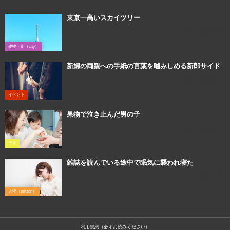
東京一高いスカイツリー
2017年3月20日
建物・街（city）
新婦の両親への手紙の言葉を噛みしめる新郎サイド
2017年5月13日
イベント
果物で泣き止んだ男の子
2018年9月12日
子供
雑誌を読んでいる途中で眠気に襲われ寝た
2017年9月12日
人物（person）
利用規約（必ずお読みください）