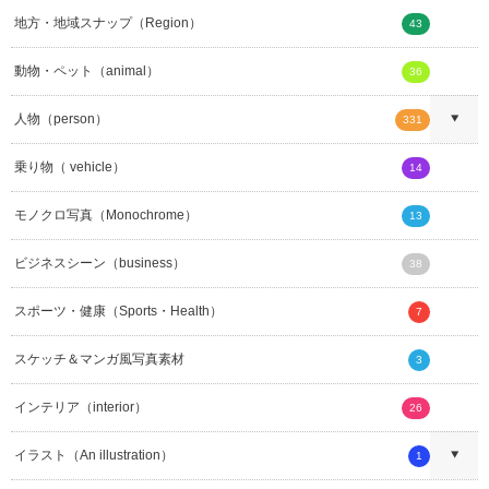
地方・地域スナップ（Region）
43
動物・ペット（animal）
36
人物（person）
331
乗り物（ vehicle）
14
モノクロ写真（Monochrome）
13
ビジネスシーン（business）
38
スポーツ・健康（Sports・Health）
7
スケッチ＆マンガ風写真素材
3
インテリア（interior）
26
イラスト（An illustration）
1