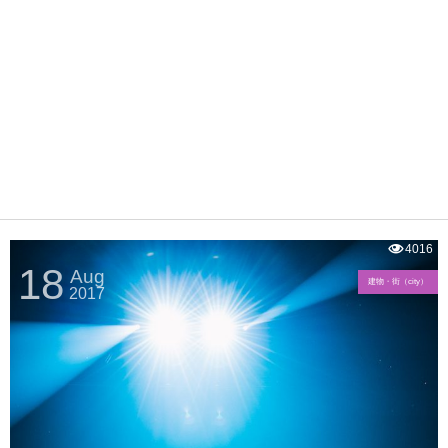
4016
18
Aug
建物・街（city）
2017