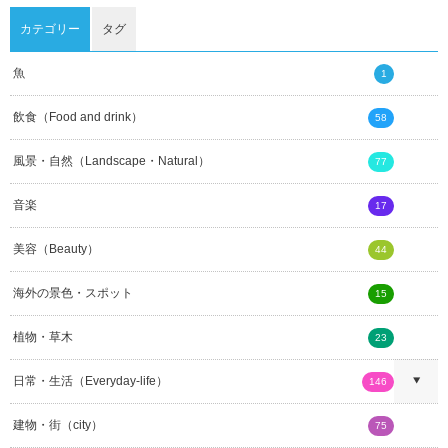
カテゴリー
タグ
魚
1
飲食（Food and drink）
58
風景・自然（Landscape・Natural）
77
音楽
17
美容（Beauty）
44
海外の景色・スポット
15
植物・草木
23
日常・生活（Everyday-life）
146
建物・街（city）
75