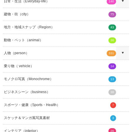
日常・生活（Everyday-life）
146
建物・街（city）
75
地方・地域スナップ（Region）
43
動物・ペット（animal）
36
人物（person）
331
乗り物（ vehicle）
14
モノクロ写真（Monochrome）
13
ビジネスシーン（business）
38
スポーツ・健康（Sports・Health）
7
スケッチ＆マンガ風写真素材
3
インテリア（interior）
26