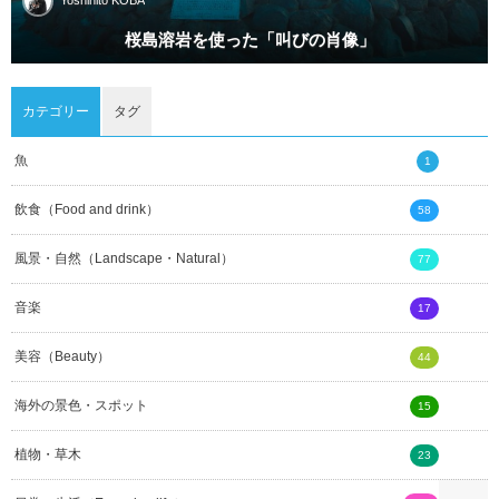
Yoshihito KOBA
桜島溶岩を使った「叫びの肖像」
カテゴリー
タグ
魚
1
飲食（Food and drink）
58
風景・自然（Landscape・Natural）
77
音楽
17
美容（Beauty）
44
海外の景色・スポット
15
植物・草木
23