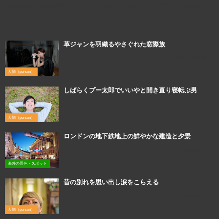
3000×2002 撮影に使用したカメラ（Nikon D800E）↓ カメラマン：Yoshihito
Koba
革ジャンを羽織るやさぐれた窓際族
2016年2月26日
人物（person）
しばらくプー太郎でいいやと開き直り寝転ぶ男
2016年12月11日
人物（person）
ロンドンの地下鉄地上の鮮やかな建造と夕景
2016年6月9日
海外の景色・スポット
昔の別れを思い出し涙をこらえる
2016年3月15日
人物（person）