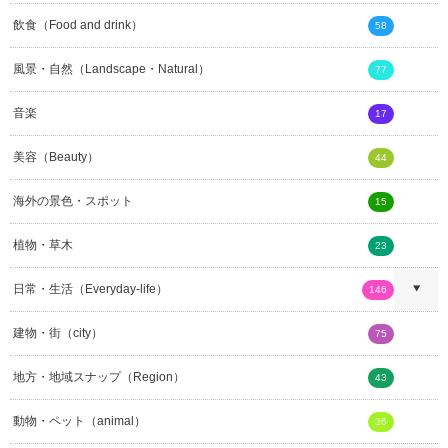
飲食（Food and drink）
58
風景・自然（Landscape・Natural）
77
音楽
17
美容（Beauty）
44
海外の景色・スポット
15
植物・草木
23
日常・生活（Everyday-life）
146
建物・街（city）
75
地方・地域スナップ（Region）
43
動物・ペット（animal）
36