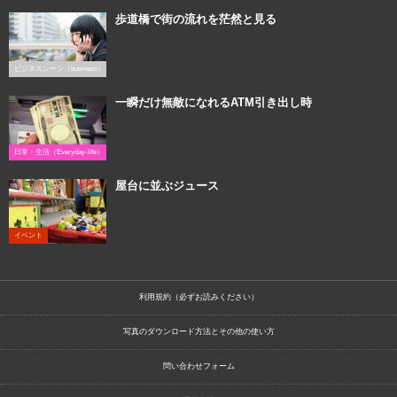
歩道橋で街の流れを茫然と見る
2016年4月27日
ビジネスシーン（business）
一瞬だけ無敵になれるATM引き出し時
2016年1月23日
日常・生活（Everyday-life）
屋台に並ぶジュース
2019年5月1日
イベント
利用規約（必ずお読みください）
写真のダウンロード方法とその他の使い方
問い合わせフォーム