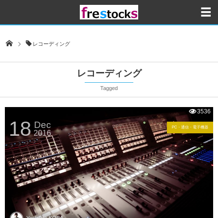
レコーディング
レコーディング
Tagged
3536
18
Dec
PC・通信・電子機器
2016
Yoshihito KOBA