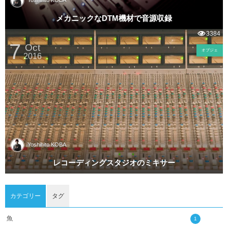
メカニックなDTM機材で音源収録
3384
7
Oct
オブジェ
2016
Yoshihito KOBA
レコーディングスタジオのミキサー
カテゴリー
タグ
魚
1