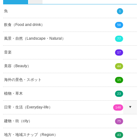
魚
1
飲食（Food and drink）
58
風景・自然（Landscape・Natural）
77
音楽
17
美容（Beauty）
44
海外の景色・スポット
15
植物・草木
23
日常・生活（Everyday-life）
146
建物・街（city）
75
地方・地域スナップ（Region）
43