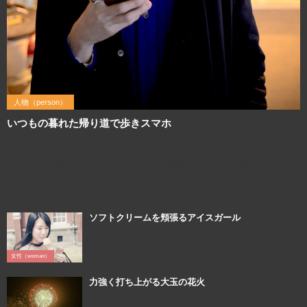
人物（person）
いつもの暮れた帰り道で歩きスマホ
2017年3月5日
利用規約を確認してご利用ください この写真画像のQRコード 画像サイズ：
1280×1920 撮影に使用したカメラ（Nikon D800E）↓
ソフトクリームを頬張るアイスガール
2018年3月20日
女性（woman）
力強く打ち上がる大玉の花火
2017年8月11日