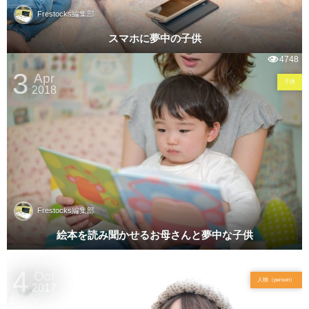
Frestocks編集部
スマホに夢中の子供
4748
3
Apr
子供
2018
Frestocks編集部
絵本を読み聞かせるお母さんと夢中な子供
2729
4
Oct
人物（person）
2017