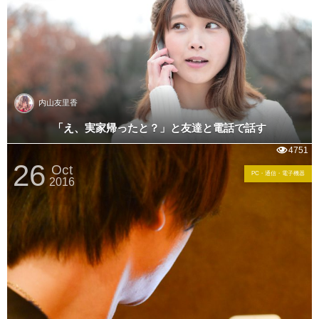
内山友里香
「え、実家帰ったと？」と友達と電話で話す
4751
26
Oct
PC・通信・電子機器
2016