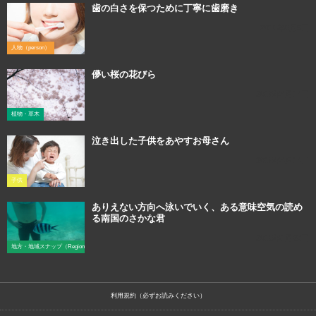
歯の白さを保つために丁寧に歯磨き
2016年6月9日
人物（person）
儚い桜の花びら
2018年4月14日
植物・草木
泣き出した子供をあやすお母さん
2018年4月14日
子供
ありえない方向へ泳いでいく、ある意味空気の読め
る南国のさかな君
2016年1月23日
地方・地域スナップ（Region）
利用規約（必ずお読みください）