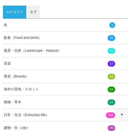
カテゴリー
タグ
魚
1
飲食（Food and drink）
58
風景・自然（Landscape・Natural）
77
音楽
17
美容（Beauty）
44
海外の景色・スポット
15
植物・草木
23
日常・生活（Everyday-life）
146
建物・街（city）
75