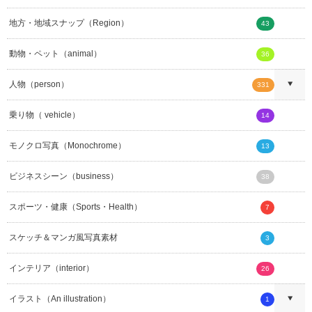
地方・地域スナップ（Region）
43
動物・ペット（animal）
36
人物（person）
331
乗り物（ vehicle）
14
モノクロ写真（Monochrome）
13
ビジネスシーン（business）
38
スポーツ・健康（Sports・Health）
7
スケッチ＆マンガ風写真素材
3
インテリア（interior）
26
イラスト（An illustration）
1