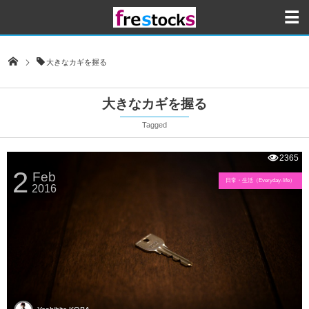
大きなカギを握る
大きなカギを握る
Tagged
2365
2
Feb
日常・生活（Everyday-life）
2016