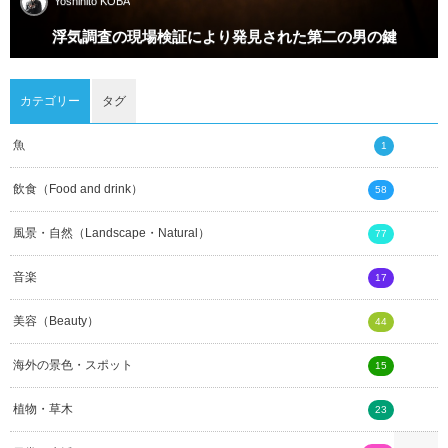
Yoshihito KOBA
浮気調査の現場検証により発見された第二の男の鍵
カテゴリー
タグ
魚
1
飲食（Food and drink）
58
風景・自然（Landscape・Natural）
77
音楽
17
美容（Beauty）
44
海外の景色・スポット
15
植物・草木
23