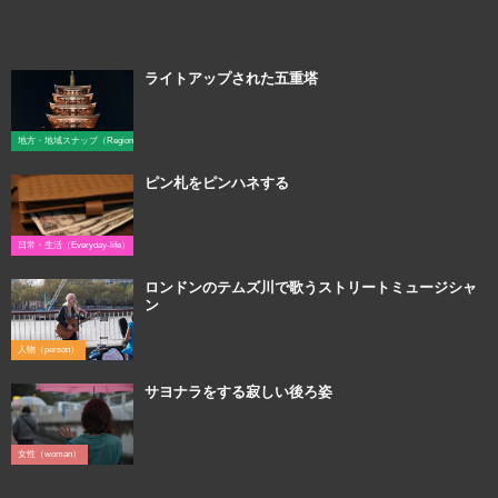
3000×2002 撮影に使用したカメラ（Nikon D800E）↓
ライトアップされた五重塔
2018年12月5日
地方・地域スナップ（Region）
ピン札をピンハネする
2016年2月9日
日常・生活（Everyday-life）
ロンドンのテムズ川で歌うストリートミュージシャ
ン
2016年6月9日
人物（person）
サヨナラをする寂しい後ろ姿
2018年4月14日
女性（woman）