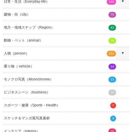
日常・生活（Everyday-life）
146
建物・街（city）
75
地方・地域スナップ（Region）
43
動物・ペット（animal）
36
人物（person）
331
乗り物（ vehicle）
14
モノクロ写真（Monochrome）
13
ビジネスシーン（business）
38
スポーツ・健康（Sports・Health）
7
スケッチ＆マンガ風写真素材
3
インテリア（interior）
26