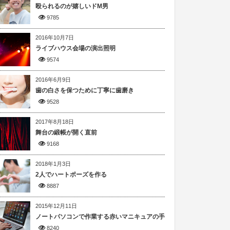
殴られるのが嬉しいドM男
9785
2016年10月7日
ライブハウス会場の演出照明
9574
2016年6月9日
歯の白さを保つために丁寧に歯磨き
9528
2017年8月18日
舞台の緞帳が開く直前
9168
2018年1月3日
2人でハートポーズを作る
8887
2015年12月11日
ノートパソコンで作業する赤いマニキュアの手
8240