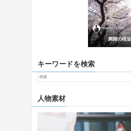
Yoshihito KOBA
満開の桜
キーワードを検索
人物素材