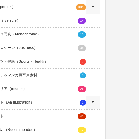
erson）
331
 vehicle）
14
ロ写真（Monochrome）
13
スシーン（business）
38
・健康（Sports・Health）
7
チ＆マンガ風写真素材
3
ア（interior）
26
An illustration）
1
ト
41
め（Recommended）
12