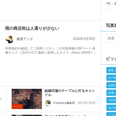
PC・
写真
雨の商店街は人通りが少ない
2016年3月30日
眞田アンナ
利用規約を確認してご利用ください この写真画像のQRコード 画
像サイズ：1920×1277 撮影に使用したカメラ（Nikon D800E）↓
ピッ
美容
(
OLYM
結婚
結婚式場のテーブルに灯るキャン
綺麗
(
ドル
日
CANO
2017年7月5日
Frestocks編集部
イベント
OLYM
スマ