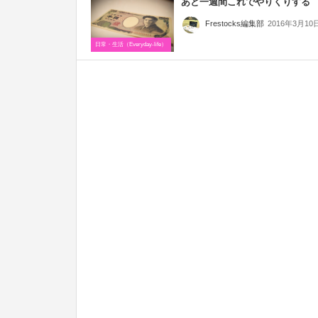
あと一週間これでやりくりする
2016年3月10
Frestocks編集部
日常・生活（Everyday-life）