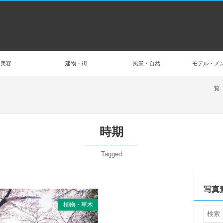
美容
建物・街
風景・自然
モデル・メ
覧
時期
Tagged
写真
植物・草木