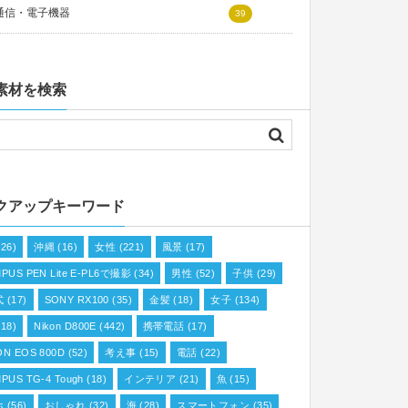
通信・電子機器
39
素材を検索
クアップキーワード
26)
沖縄
(16)
女性
(221)
風景
(17)
PUS PEN Lite E-PL6で撮影
(34)
男性
(52)
子供
(29)
式
(17)
SONY RX100
(35)
金髪
(18)
女子
(134)
18)
Nikon D800E
(442)
携帯電話
(17)
N EOS 800D
(52)
考え事
(15)
電話
(22)
PUS TG-4 Tough
(18)
インテリア
(21)
魚
(15)
ホ
(56)
おしゃれ
(32)
海
(28)
スマートフォン
(35)