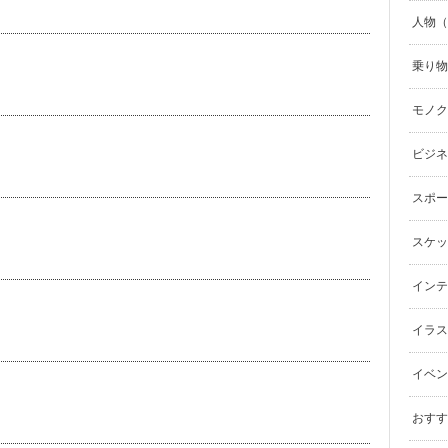
人物（p
乗り物（
モノク
ビジネ
スポーツ
スケッ
インテリ
イラスト（
イベン
おすす