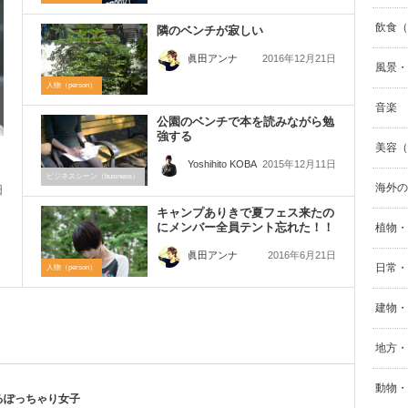
飲食（F
隣のベンチが寂しい
2016年12月21日
眞田アンナ
風景・自
人物（person）
音楽
公園のベンチで本を読みながら勉
強する
美容（B
2015年12月11日
Yoshihito KOBA
ビジネスシーン（business）
海外の
日
キャンプありきで夏フェス来たの
ー
にメンバー全員テント忘れた！！
植物・
2016年6月21日
眞田アンナ
日常・生
人物（person）
建物・街
地方・
動物・
るぽっちゃり女子