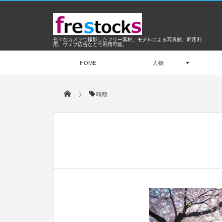
色々なカメラで撮影したフリー素材、モデルによる写真館。商用利
用、ウェブ広告などで利用可能。
HOME
人物
時期
Mar
2018