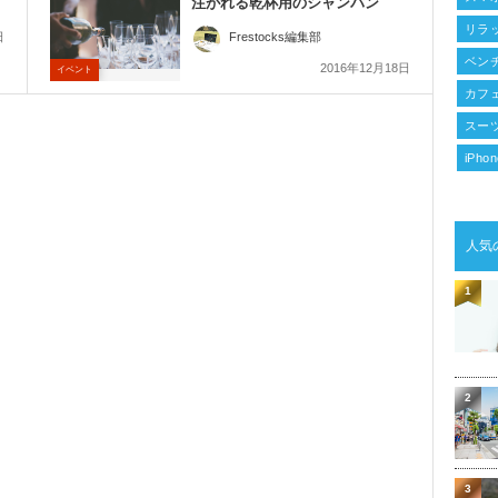
注がれる乾杯用のシャンパン
リラ
日
Frestocks編集部
ベン
2016年12月18日
イベント
カフ
スー
iPh
人気
1
2
3