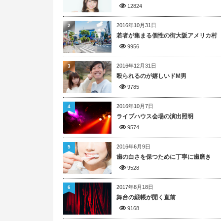
12824
2016年10月31日
2
若者が集まる個性の街大阪アメリカ村
9956
2016年12月31日
3
殴られるのが嬉しいドM男
9785
2016年10月7日
4
ライブハウス会場の演出照明
9574
2016年6月9日
5
歯の白さを保つために丁寧に歯磨き
9528
2017年8月18日
6
舞台の緞帳が開く直前
9168