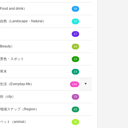
ood and drink）
58
然（Landscape・Natural）
77
17
eauty）
44
景色・スポット
15
草木
23
活（Everyday-life）
146
（city）
75
地域スナップ（Region）
43
ペット（animal）
36