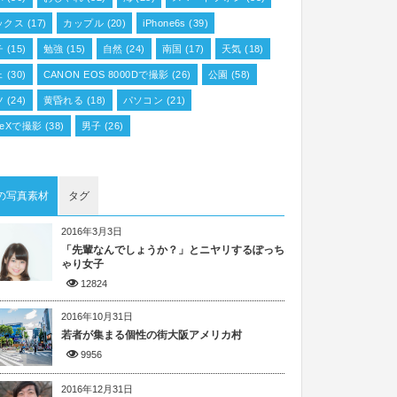
ックス
(17)
カップル
(20)
iPhone6s
(39)
チ
(15)
勉強
(15)
自然
(24)
南国
(17)
天気
(18)
ェ
(30)
CANON EOS 8000Dで撮影
(26)
公園
(58)
ツ
(24)
黄昏れる
(18)
パソコン
(21)
oneXで撮影
(38)
男子
(26)
の写真素材
タグ
2016年3月3日
「先輩なんでしょうか？」とニヤリするぽっち
ゃり女子
12824
2016年10月31日
若者が集まる個性の街大阪アメリカ村
9956
2016年12月31日