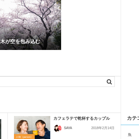
並木が空を包み込む
カテ
カフェラテで乾杯するカップル
2018年2月14日
SAYA
魚
人物（person）