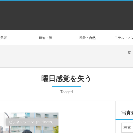
美容
建物・街
風景・自然
モデル・メ
覧
曜日感覚を失う
Tagged
写真
ビジネスシーン（business）