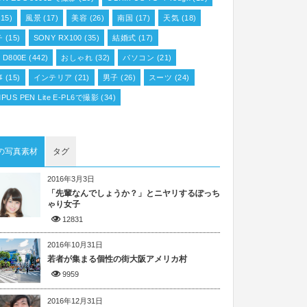
15)
風景
(17)
美容
(26)
南国
(17)
天気
(18)
チ
(15)
SONY RX100
(35)
結婚式
(17)
n D800E
(442)
おしゃれ
(32)
パソコン
(21)
事
(15)
インテリア
(21)
男子
(26)
スーツ
(24)
PUS PEN Lite E-PL6で撮影
(34)
の写真素材
タグ
2016年3月3日
「先輩なんでしょうか？」とニヤリするぽっち
ゃり女子
12831
2016年10月31日
若者が集まる個性の街大阪アメリカ村
9959
2016年12月31日