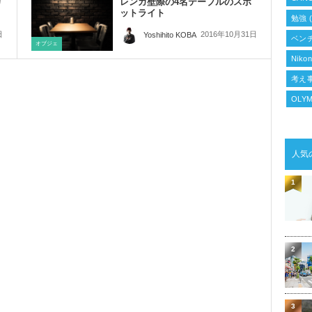
カ
レンガ壁際の4名テーブルのスポ
ットライト
勉強
(
日
2016年10月31日
Yoshihito KOBA
ベン
オブジェ
Niko
考え
OLYM
人気
1
2
3