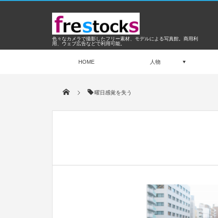
色々なカメラで撮影したフリー素材、モデルによる写真館。商用利
用、ウェブ広告などで利用可能。
HOME
人物
曜日感覚を失う
Jan
2016