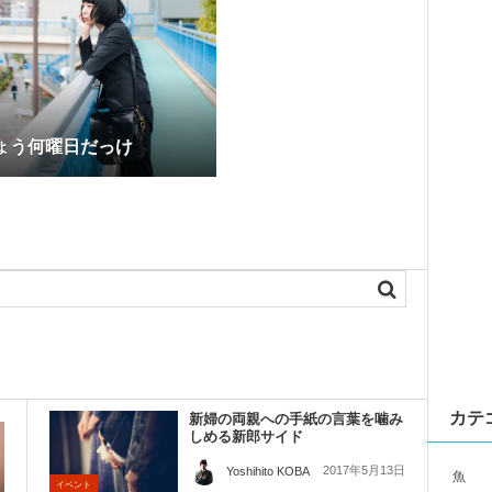
ょう何曜日だっけ
カテ
新婦の両親への手紙の言葉を噛み
しめる新郎サイド
2017年5月13日
Yoshihito KOBA
魚
イベント