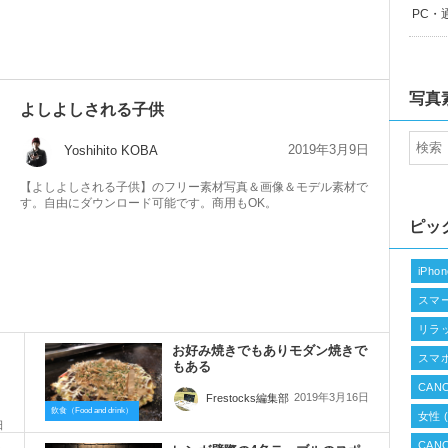
PC・
写真
よしよしされる子供
2019年3月9日
Yoshihito KOBA
【よしよしされる子供】のフリー素材写真＆画像＆モデル素材で
す。自由にダウンロード可能です。商用もOK。
ピッ
iPh
スマ
リラ
お好み焼きでもありモダン焼きで
スマ
もある
CANO
2019年3月16日
Frestocks編集部
飲食（Food and drink）
女性
(
日
CAN