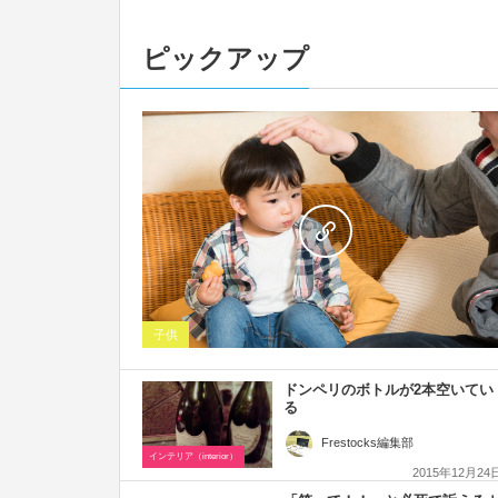
ピックアップ
子供
ドンペリのボトルが2本空いてい
る
Frestocks編集部
インテリア（interior）
2015年12月24