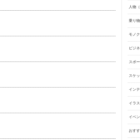
人物（p
乗り物（
モノク
ビジネ
スポーツ
スケッ
インテリ
イラスト（
イベン
おすす