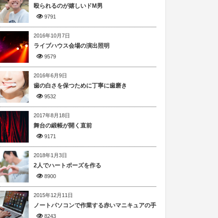
殴られるのが嬉しいドM男
9791
2016年10月7日
ライブハウス会場の演出照明
9579
2016年6月9日
歯の白さを保つために丁寧に歯磨き
9532
2017年8月18日
舞台の緞帳が開く直前
9171
2018年1月3日
2人でハートポーズを作る
8900
2015年12月11日
ノートパソコンで作業する赤いマニキュアの手
8243