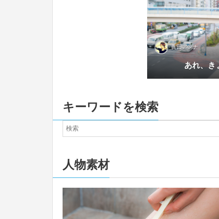
眞田アンナ
あれ、き
キーワードを検索
人物素材