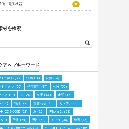
通信・電子機器
39
素材を検索
クアップキーワード
oneXで撮影
(38)
沖縄
(16)
自然
(24)
ートフォン
(35)
携帯電話
(17)
公園
(58)
ックス
(17)
海
(28)
女子
(134)
金髪
(18)
ホ
(56)
電話
(22)
黄昏れる
(18)
カップル
(20)
N EOS 800D
(52)
魚
(15)
iPhone6s
(39)
221)
子供
(29)
男性
(52)
カフェ
(30)
綺麗
(18)
ON EOS 8000Dで撮影
(26)
OLYMPUS TG-4 Tough
(18)