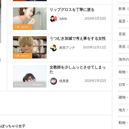
飲食（F
リップグロスを丁寧に塗る
2016年3月10日
SAYA
風景・自
人物（person）
音楽
うつむき加減で考え事をする女性
美容（B
2015年12月11日
眞田アンナ
人物（person）
海外の
日
女教師を少しムッとさせてしまっ
ー
た
植物・
2016年2月22日
桃果愛
日常・生
ビジネスシーン（business）
建物・街
地方・
動物・
るぽっちゃり女子