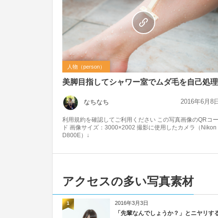
人物（person）
美脚目指してシャワー室でムダ毛を自己処理
2016年6月8
なちなち
利用規約を確認してご利用ください この写真画像のQRコ
ド 画像サイズ：3000×2002 撮影に使用したカメラ（Nikon
D800E）↓
アクセスの多い写真素材
2016年3月3日
1
「先輩なんでしょうか？」とニヤリす