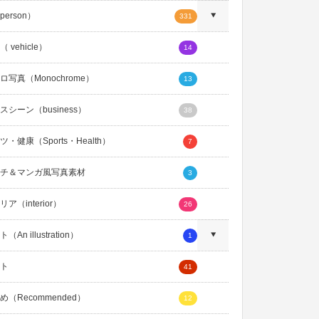
erson）
331
 vehicle）
14
ロ写真（Monochrome）
13
スシーン（business）
38
・健康（Sports・Health）
7
チ＆マンガ風写真素材
3
ア（interior）
26
An illustration）
1
ト
41
め（Recommended）
12