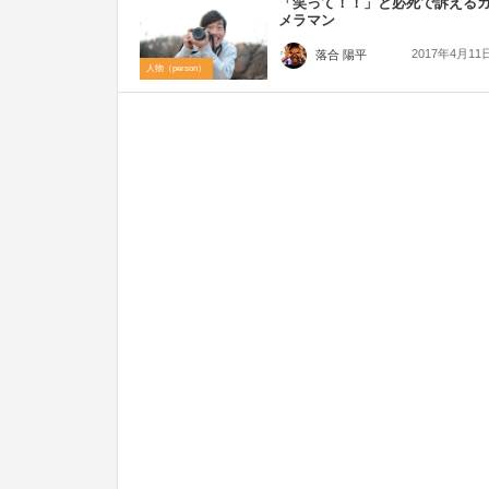
「笑って！！」と必死で訴える
メラマン
2017年4月11
落合 陽平
人物（person）