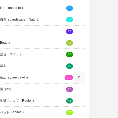
ood and drink）
58
然（Landscape・Natural）
77
17
eauty）
44
景色・スポット
15
草木
23
活（Everyday-life）
146
（city）
75
地域スナップ（Region）
43
ペット（animal）
36