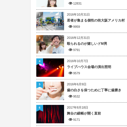
12831
2016年10月31日
2
若者が集まる個性の街大阪アメリカ村
9959
2016年12月31日
3
殴られるのが嬉しいドM男
9791
2016年10月7日
4
ライブハウス会場の演出照明
9579
2016年6月9日
5
歯の白さを保つために丁寧に歯磨き
9532
2017年8月18日
6
舞台の緞帳が開く直前
9171