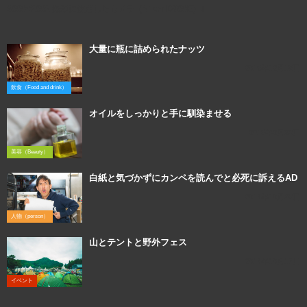
3000×2002 撮影に使用したカメラ（Nikon D800E）↓
大量に瓶に詰められたナッツ
2016年12月18日
飲食（Food and drink）
オイルをしっかりと手に馴染ませる
2016年2月23日
美容（Beauty）
白紙と気づかずにカンペを読んでと必死に訴えるAD
2017年10月23日
人物（person）
山とテントと野外フェス
2017年10月17日
イベント