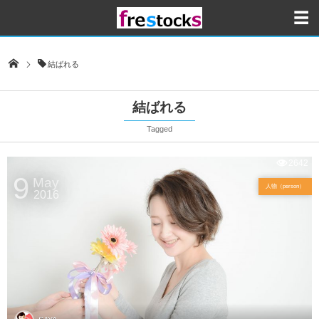
結ばれる
結ばれる
Tagged
2642
9
May
人物（person）
2016