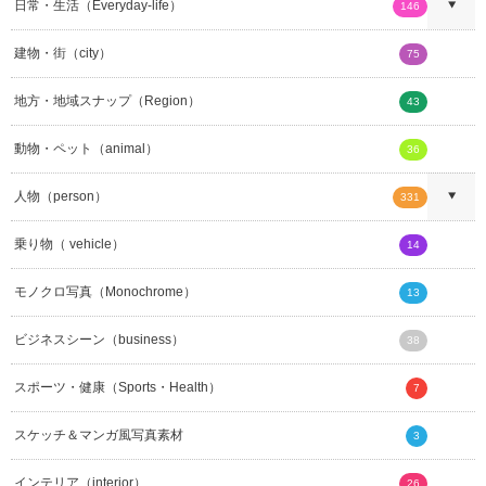
日常・生活（Everyday-life）
146
建物・街（city）
75
地方・地域スナップ（Region）
43
動物・ペット（animal）
36
人物（person）
331
乗り物（ vehicle）
14
モノクロ写真（Monochrome）
13
ビジネスシーン（business）
38
スポーツ・健康（Sports・Health）
7
スケッチ＆マンガ風写真素材
3
インテリア（interior）
26