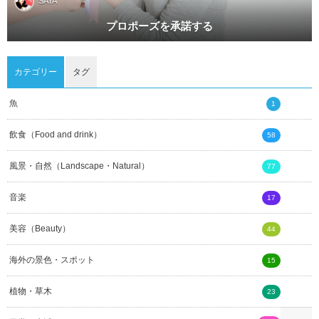
SAYA
プロポーズを承諾する
カテゴリー
タグ
魚
1
飲食（Food and drink）
58
風景・自然（Landscape・Natural）
77
音楽
17
美容（Beauty）
44
海外の景色・スポット
15
植物・草木
23