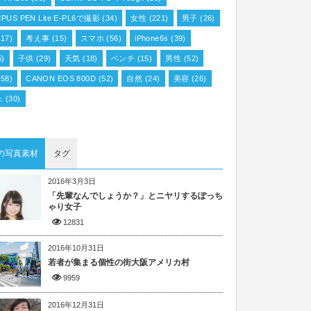
PUS PEN Lite E-PL6で撮影
(34)
女性
(221)
男子
(26)
17)
考え事
(15)
スマホ
(56)
iPhone6s
(39)
5)
子供
(29)
天気
(18)
ベンチ
(15)
男性
(52)
58)
CANON EOS 800D
(52)
自然
(24)
美容
(26)
ェ
(30)
の写真素材
タグ
2016年3月3日
「先輩なんでしょうか？」とニヤリするぽっち
ゃり女子
12831
2016年10月31日
若者が集まる個性の街大阪アメリカ村
9959
2016年12月31日