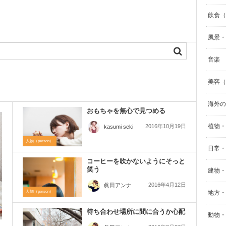
飲食（F
風景・自
音楽
美容（B
海外の
おもちゃを無心で見つめる
植物・
2016年10月19日
kasumi seki
人物（person）
日常・生
コーヒーを吹かないようにそっと
笑う
建物・街
2016年4月12日
眞田アンナ
人物（person）
地方・
待ち合わせ場所に間に合うか心配
動物・