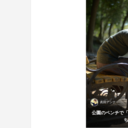
眞田アンナ
公園のベンチで