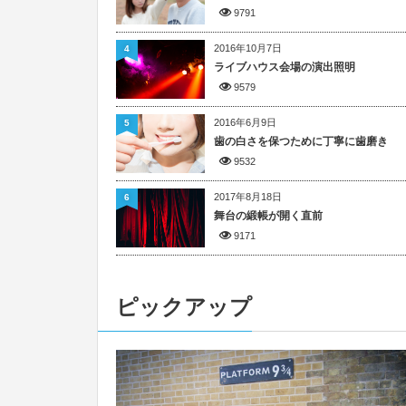
9791
2016年10月7日
4
ライブハウス会場の演出照明
9579
2016年6月9日
5
歯の白さを保つために丁寧に歯磨き
9532
2017年8月18日
6
舞台の緞帳が開く直前
9171
ピックアップ