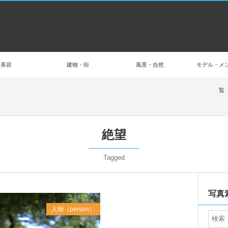
美容
建物・街
風景・自然
モデル・メ
覧
絶望
Tagged
写真
人物（person）