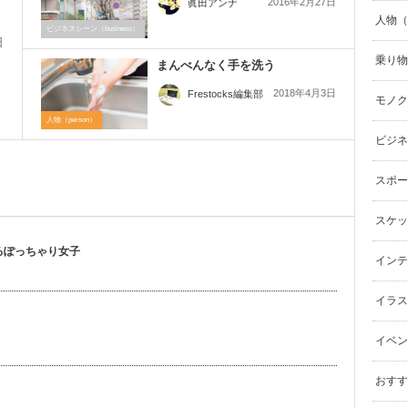
2016年2月27日
眞田アンナ
人物（p
ビジネスシーン（business）
日
乗り物（
まんべんなく手を洗う
ー
2018年4月3日
Frestocks編集部
モノク
人物（person）
ビジネ
スポーツ
スケッ
るぽっちゃり女子
インテリ
イラスト（
イベン
おすす