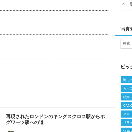
PC・
写真
ピッ
海
(2
カッ
結婚
CAN
スマ
再現されたロンドンのキングスクロス駅からホ
グワーツ駅への道
リラ
SONY