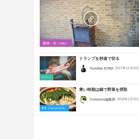
建物・街（city）
トランプを秒速で切る
2017年11月21
Yoshihito KOBA
オブジェ
寒い時期は鍋で野菜を摂取
2016年1月31
Frestocks編集部
飲食（Food and drink）