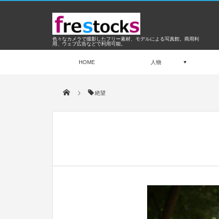
色々なカメラで撮影したフリー素材、モデルによる写真館。商用利
用、ウェブ広告などで利用可能。
HOME
人物
絶望
Dec
2015