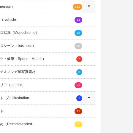
erson）
331
 vehicle）
14
ロ写真（Monochrome）
13
スシーン（business）
38
・健康（Sports・Health）
7
チ＆マンガ風写真素材
3
ア（interior）
26
An illustration）
1
ト
41
め（Recommended）
12