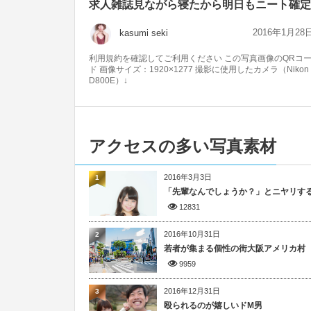
求人雑誌見ながら寝たから明日もニート確定
2016年1月28
kasumi seki
利用規約を確認してご利用ください この写真画像のQRコ
ド 画像サイズ：1920×1277 撮影に使用したカメラ（Nikon
D800E）↓
アクセスの多い写真素材
2016年3月3日
1
「先輩なんでしょうか？」とニヤリす
12831
2016年10月31日
2
若者が集まる個性の街大阪アメリカ村
9959
2016年12月31日
3
殴られるのが嬉しいドM男