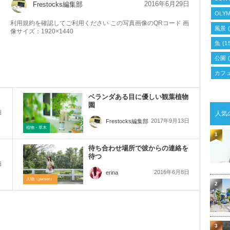
2016年6月29日
Frestocks編集部
OLYM
利用規約を確認してご利用ください この写真画像のQRコード 画
風景
(
像サイズ：1920×1440
魚
(1
公園
(
カフ
ベランダある目に優しい観葉植物
園
日
人気
2017年9月13日
Frestocks編集部
植物・草木
1
待ち合わせ場所で彼からの連絡を
待つ
日
2016年6月8日
erina
人物（person）
2
3