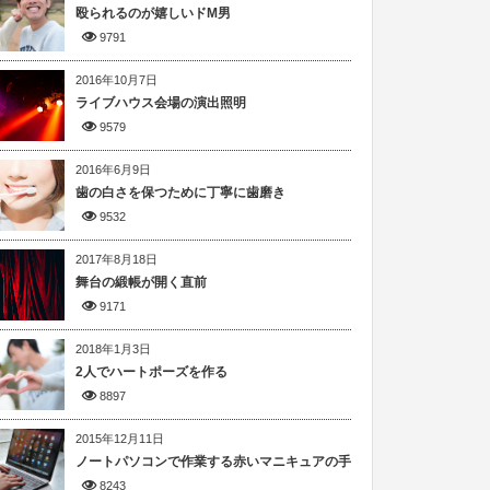
殴られるのが嬉しいドM男
9791
2016年10月7日
ライブハウス会場の演出照明
9579
2016年6月9日
歯の白さを保つために丁寧に歯磨き
9532
2017年8月18日
舞台の緞帳が開く直前
9171
2018年1月3日
2人でハートポーズを作る
8897
2015年12月11日
ノートパソコンで作業する赤いマニキュアの手
8243