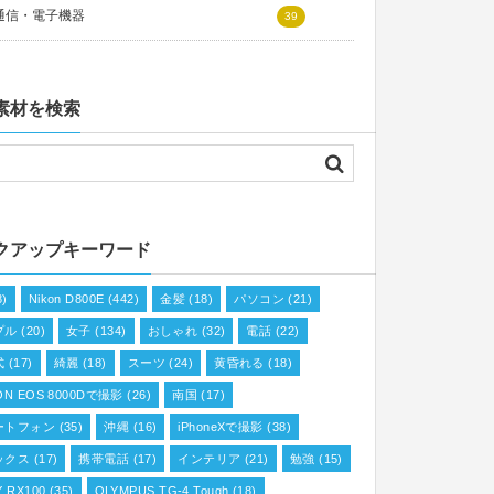
通信・電子機器
39
素材を検索
クアップキーワード
8)
Nikon D800E
(442)
金髪
(18)
パソコン
(21)
プル
(20)
女子
(134)
おしゃれ
(32)
電話
(22)
式
(17)
綺麗
(18)
スーツ
(24)
黄昏れる
(18)
ON EOS 8000Dで撮影
(26)
南国
(17)
ートフォン
(35)
沖縄
(16)
iPhoneXで撮影
(38)
ックス
(17)
携帯電話
(17)
インテリア
(21)
勉強
(15)
 RX100
(35)
OLYMPUS TG-4 Tough
(18)