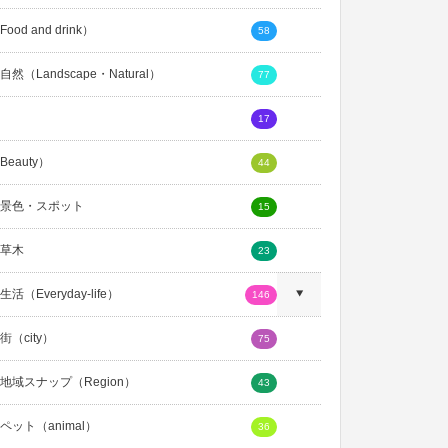
ood and drink）
58
然（Landscape・Natural）
77
17
eauty）
44
景色・スポット
15
草木
23
活（Everyday-life）
146
（city）
75
地域スナップ（Region）
43
ペット（animal）
36