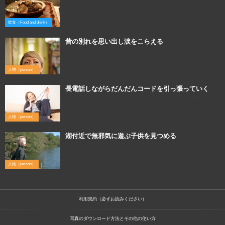
2015年12月12日
飲食（Food and drink）
昔の別れを思い出し涙をこらえる
2016年3月15日
人物（person）
長電話しながらだんだんコードを引っ張っていく
2016年9月29日
人物（person）
湖付近で無邪気に遊ぶ子供を見つめる
2015年12月16日
人物（person）
利用規約（必ずお読みください）
写真のダウンロード方法とその他の使い方