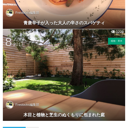
Frestocks編集部
青唐辛子が入った大人の辛さのスパゲティ
3209
8
Aug
植物・草木
2017
Frestocks編集部
木目と植物と芝生のぬくもりに包まれた庭