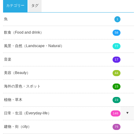
カテゴリー
タグ
魚
1
飲食（Food and drink）
58
風景・自然（Landscape・Natural）
77
音楽
17
美容（Beauty）
44
海外の景色・スポット
15
植物・草木
23
日常・生活（Everyday-life）
146
建物・街（city）
75