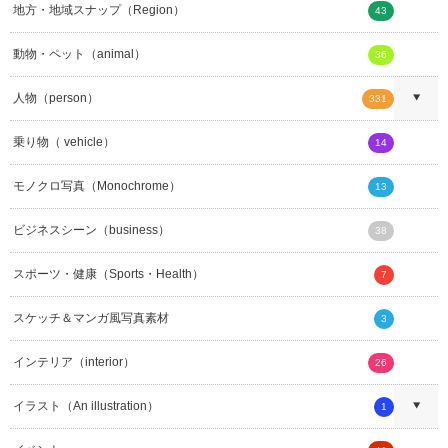
地方・地域スナップ（Region）
43
動物・ペット（animal）
36
人物（person）
331
乗り物（ vehicle）
14
モノクロ写真（Monochrome）
13
ビジネスシーン（business）
38
スポーツ・健康（Sports・Health）
7
スケッチ＆マンガ風写真素材
3
インテリア（interior）
26
イラスト（An illustration）
1