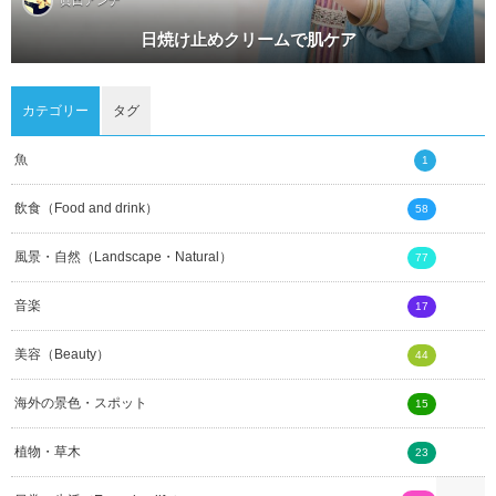
眞田アンナ
日焼け止めクリームで肌ケア
カテゴリー
タグ
魚
1
飲食（Food and drink）
58
風景・自然（Landscape・Natural）
77
音楽
17
美容（Beauty）
44
海外の景色・スポット
15
植物・草木
23