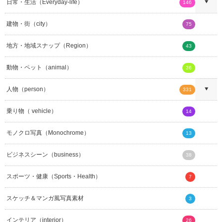
日常・生活（Everyday-life）
146
建物・街（city）
75
地方・地域スナップ（Region）
43
動物・ペット（animal）
36
人物（person）
331
乗り物（ vehicle）
14
モノクロ写真（Monochrome）
13
ビジネスシーン（business）
38
スポーツ・健康（Sports・Health）
7
スケッチ＆マンガ風写真素材
3
インテリア（interior）
26