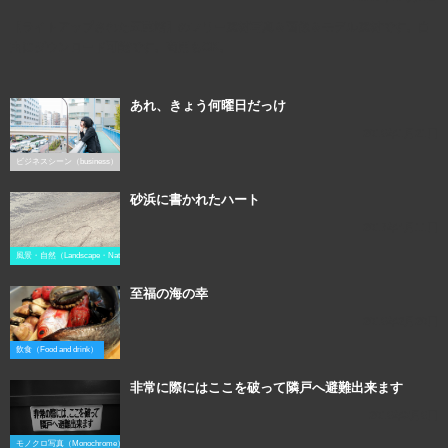
【ライトアップされた五重塔】のフリー素材写真＆画像＆モデル素材です。自
由にダウンロード可能です。商用もOK。
あれ、きょう何曜日だっけ
2016年1月21日
ビジネスシーン（business）
砂浜に書かれたハート
2017年4月11日
風景・自然（Landscape・Natural）
至福の海の幸
2016年2月20日
飲食（Food and drink）
非常に際にはここを破って隣戸へ避難出来ます
2016年3月6日
モノクロ写真（Monochrome）