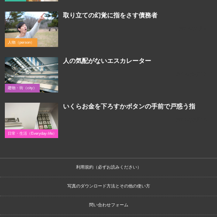
取り立ての幻覚に指をさす債務者
2017年1月8日
人物（person）
人の気配がないエスカレーター
2017年5月13日
建物・街（city）
いくらお金を下ろすかボタンの手前で戸惑う指
2016年2月19日
日常・生活（Everyday-life）
利用規約（必ずお読みください）
写真のダウンロード方法とその他の使い方
問い合わせフォーム