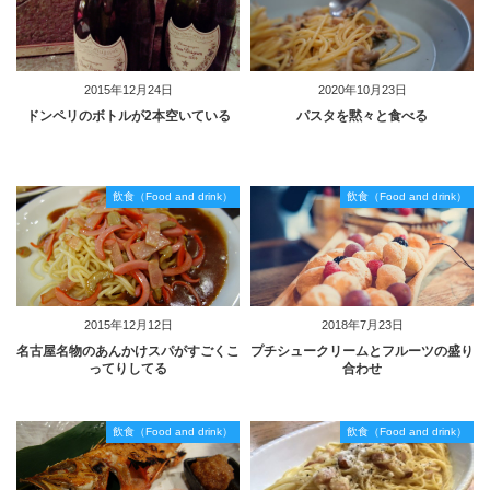
2015年12月24日
2020年10月23日
ドンペリのボトルが2本空いている
パスタを黙々と食べる
飲食（Food and drink）
飲食（Food and drink）
2015年12月12日
2018年7月23日
名古屋名物のあんかけスパがすごくこ
プチシュークリームとフルーツの盛り
ってりしてる
合わせ
飲食（Food and drink）
飲食（Food and drink）