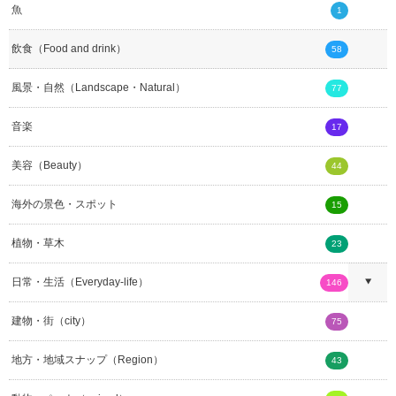
魚
1
飲食（Food and drink）
58
風景・自然（Landscape・Natural）
77
音楽
17
美容（Beauty）
44
海外の景色・スポット
15
植物・草木
23
日常・生活（Everyday-life）
146
建物・街（city）
75
地方・地域スナップ（Region）
43