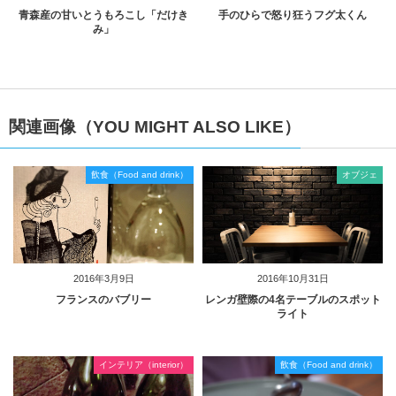
青森産の甘いとうもろこし「だけき
手のひらで怒り狂うフグ太くん
み」
関連画像（YOU MIGHT ALSO LIKE）
飲食（Food and drink）
オブジェ
2016年3月9日
2016年10月31日
フランスのバブリー
レンガ壁際の4名テーブルのスポット
ライト
インテリア（interior）
飲食（Food and drink）