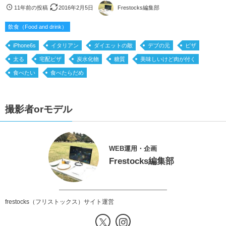
11年前の投稿
2016年2月5日
Frestocks編集部
飲食（Food and drink）
iPhone6s
イタリアン
ダイエットの敵
デブの元
ピザ
太る
宅配ピザ
炭水化物
糖質
美味しいけど肉が付く
食べたい
食べたらだめ
撮影者orモデル
WEB運用・企画
Frestocks編集部
frestocks（フリストックス）サイト運営