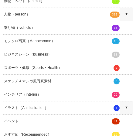
動物・ペット（animal）
36
人物（person）
331
乗り物（ vehicle）
14
モノクロ写真（Monochrome）
13
ビジネスシーン（business）
38
スポーツ・健康（Sports・Health）
7
スケッチ＆マンガ風写真素材
3
インテリア（interior）
26
イラスト（An illustration）
1
イベント
41
おすすめ（Recommended）
12