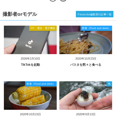
撮影者orモデル
Frestocks編集部の記事一覧
PC・通信・電子機器
飲食（Food and drink）
2026年2月10日
2020年10月23日
TikTokを起動
パスタを黙々と食べる
飲食（Food and drink）
魚
2020年10月23日
2020年9月13日