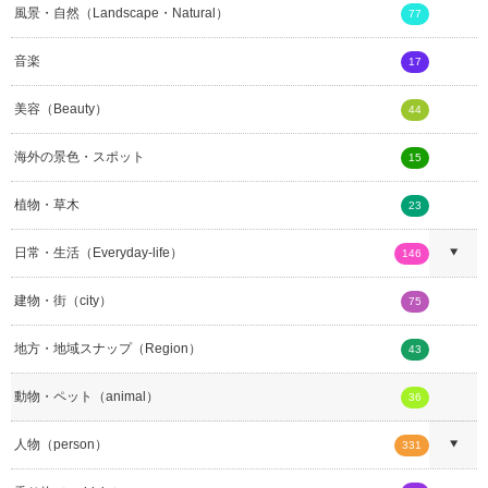
風景・自然（Landscape・Natural）
77
音楽
17
美容（Beauty）
44
海外の景色・スポット
15
植物・草木
23
日常・生活（Everyday-life）
146
建物・街（city）
75
地方・地域スナップ（Region）
43
動物・ペット（animal）
36
人物（person）
331