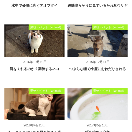
水中で優雅に泳ぐアオブダイ
興味津々そうに見ているたれ耳ウサギ
動物・ペット（animal）
動物・ペット（animal）
2016年10月19日
2015年12月14日
餌をくれるのか？期待するネコ
つぶらな瞳で小鹿におねだりされる
動物・ペット（animal）
動物・ペット（animal）
2018年4月23日
2017年5月13日