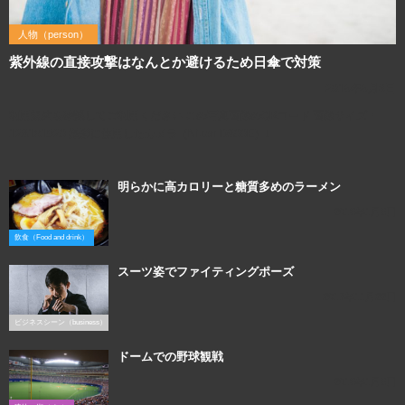
人物（person）
紫外線の直接攻撃はなんとか避けるため日傘で対策
2016年6月3日
利用規約を確認してご利用ください この写真画像のQRコード 画像サイズ：
1281×1920 撮影に使用したカメラ（Nikon D800E）↓
明らかに高カロリーと糖質多めのラーメン
2016年1月6日
飲食（Food and drink）
スーツ姿でファイティングポーズ
2017年11月22日
ビジネスシーン（business）
ドームでの野球観戦
2016年1月6日