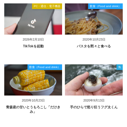
PC・通信・電子機器
飲食（Food and drink）
2026年2月10日
2020年10月23日
TikTokを起動
パスタを黙々と食べる
飲食（Food and drink）
魚
2020年10月23日
2020年9月13日
青森産の甘いとうもろこし「だけき
手のひらで怒り狂うフグ太くん
み」