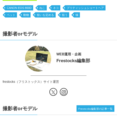
CANON EOS 800D
ねこ
ネコ
ブリティッシュショートヘア
ペット
動物
狙いを定める
狙う
猫
撮影者orモデル
WEB運用・企画
Frestocks編集部
frestocks（フリストックス）サイト運営
撮影者orモデル
Frestocks編集部の記事一覧