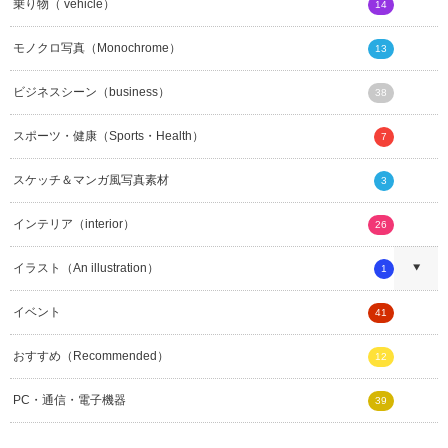
乗り物（ vehicle）
14
モノクロ写真（Monochrome）
13
ビジネスシーン（business）
38
スポーツ・健康（Sports・Health）
7
スケッチ＆マンガ風写真素材
3
インテリア（interior）
26
イラスト（An illustration）
1
イベント
41
おすすめ（Recommended）
12
PC・通信・電子機器
39