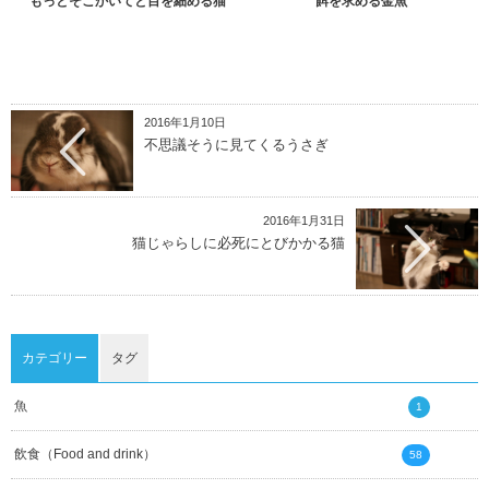
もっとそこかいてと目を細める猫
餌を求める金魚
2016年1月10日
不思議そうに見てくるうさぎ
2016年1月31日
猫じゃらしに必死にとびかかる猫
カテゴリー
タグ
魚
1
飲食（Food and drink）
58