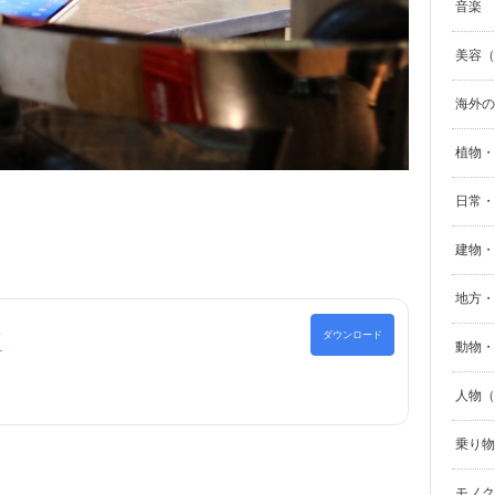
音楽
美容（B
海外の
植物・
日常・生
建物・街
地方・
ド
ダウンロード
動物・
人物（p
乗り物（
モノク