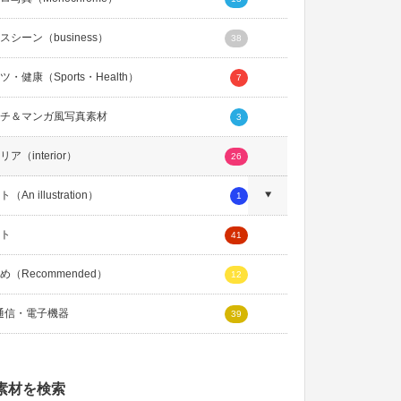
スシーン（business）
38
・健康（Sports・Health）
7
チ＆マンガ風写真素材
3
ア（interior）
26
An illustration）
1
ト
41
め（Recommended）
12
通信・電子機器
39
素材を検索