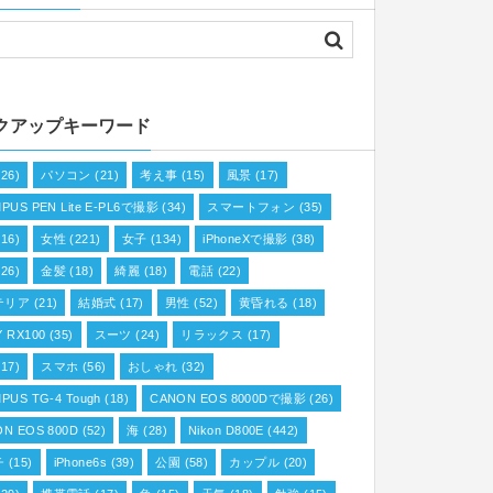
クアップキーワード
26)
パソコン
(21)
考え事
(15)
風景
(17)
PUS PEN Lite E-PL6で撮影
(34)
スマートフォン
(35)
16)
女性
(221)
女子
(134)
iPhoneXで撮影
(38)
26)
金髪
(18)
綺麗
(18)
電話
(22)
テリア
(21)
結婚式
(17)
男性
(52)
黄昏れる
(18)
 RX100
(35)
スーツ
(24)
リラックス
(17)
17)
スマホ
(56)
おしゃれ
(32)
PUS TG-4 Tough
(18)
CANON EOS 8000Dで撮影
(26)
N EOS 800D
(52)
海
(28)
Nikon D800E
(442)
チ
(15)
iPhone6s
(39)
公園
(58)
カップル
(20)