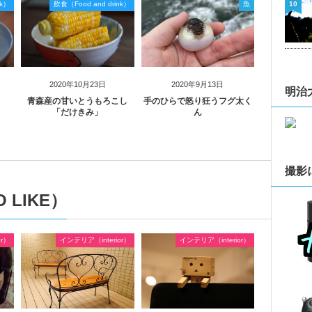
nk）
飲食（Food and drink）
魚
10
2020年10月23日
2020年9月13日
明治
青森産の甘いとうもろこし
手のひらで怒り狂うフグ太く
「だけきみ」
ん
撮影
 LIKE）
or）
インテリア（interior）
インテリア（interior）