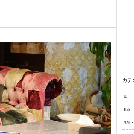
カテ
魚
飲食（F
風景・自