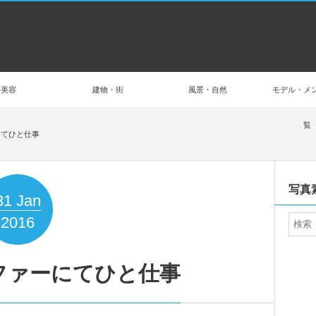
美容
建物・街
風景・自然
モデル・メ
覧
にてひと仕事
写真
31
Jan
2016
ファーにてひと仕事