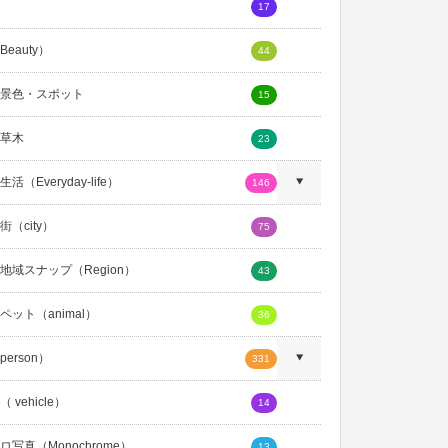
17
eauty）
44
景色・スポット
15
草木
23
活（Everyday-life）
146
（city）
75
地域スナップ（Region）
43
ペット（animal）
36
erson）
331
 vehicle）
14
ロ写真（Monochrome）
13