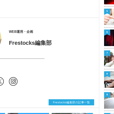
5
WEB運用・企画
6
Frestocks編集部
7
8
9
Frestocks編集部の記事一覧