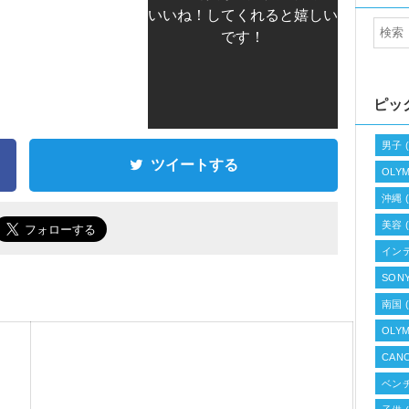
いいね！してくれると嬉しい
です！
ピッ
男子
(
ツイートする
OLYM
沖縄
(
美容
(
イン
SONY
南国
(
OLYM
CANO
ベン