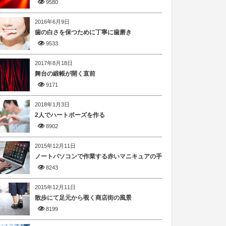
9580
2016年6月9日
歯の白さを保つために丁寧に歯磨き
9533
2017年8月18日
舞台の緞帳が開く直前
9171
2018年1月3日
2人でハートポーズを作る
8902
2015年12月11日
ノートパソコンで作業する赤いマニキュアの手
8243
2015年12月11日
散歩にて足元から覗く商店街の風景
8199