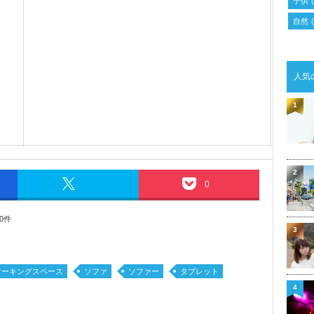
子供
(
自然
(
人気
1
2
0
0件
3
ワーキングスペース
ソファ
ソファー
タブレット
4