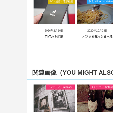
PC・通信・電子機器
飲食（Food and dri
2026年2月10日
2020年10月23日
TikTokを起動
パスタを黙々と食べる
関連画像（YOU MIGHT ALSO
インテリア（interior）
インテリア（interi