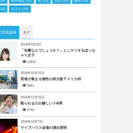
29)
携帯電話
(17)
魚
(15)
天気
(18)
勉強
(15)
24)
カフェ
(30)
の写真素材
タグ
2016年3月3日
「先輩なんでしょうか？」とニヤリするぽっち
ゃり女子
12832
2016年10月31日
若者が集まる個性の街大阪アメリカ村
9961
2016年12月31日
殴られるのが嬉しいドM男
9793
2016年10月7日
ライブハウス会場の演出照明