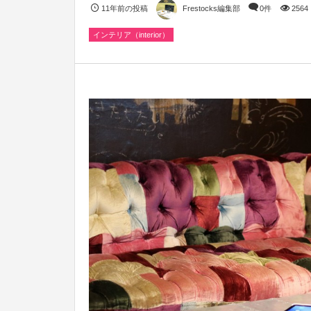
11年前の投稿
Frestocks編集部
0件
2564
インテリア（interior）