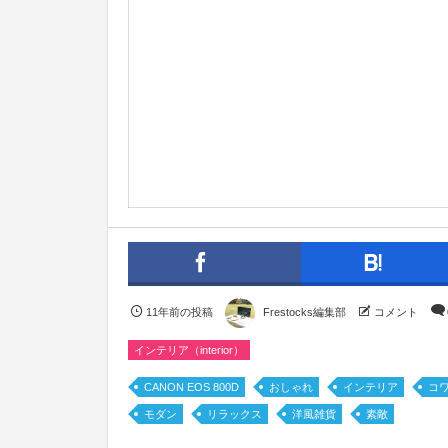
11年前の投稿
Frestocks編集部
コメント
インテリア（interior）
CANON EOS 800D
おしゃれ
インテリア
コ
モダン
リラックス
洋風雑貨
素敵