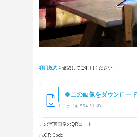
利用規約
を確認してご利用ください
●この画像をダウンロー
1 ファイル
554.51 KB
この写真画像のQRコード