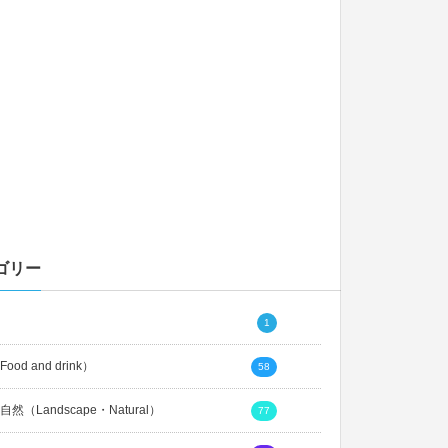
ゴリー
1
ood and drink）
58
然（Landscape・Natural）
77