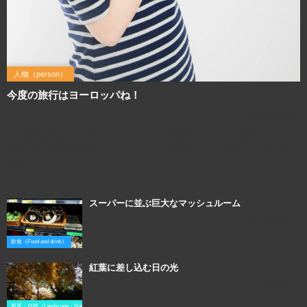
人物（person）
今度の旅行はヨーロッパね！
2016年3月12日
利用規約を確認してご利用ください この写真画像のQRコード 画像サイズ：
2002×3000 撮影に使用したカメラ（Nikon D800E）↓ カメラマン：Yoshihito
Koba
スーパーに並ぶ巨大なマッシュルーム
2016年3月27日
飲食（Food and drink）
紅葉に差し込む日の光
2016年3月4日
風景・自然（Landscape・Natural）