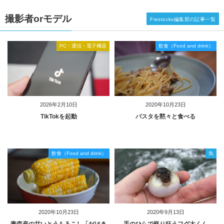
撮影者orモデル
Frestocks編集部の記事一覧
PC・通信・電子機器
飲食（Food and drink）
2026年2月10日
2020年10月23日
TikTokを起動
パスタを黙々と食べる
飲食（Food and drink）
魚
2020年10月23日
2020年9月13日
青森産の甘いとうもろこし「だけき
手のひらで怒り狂うフグ太くん