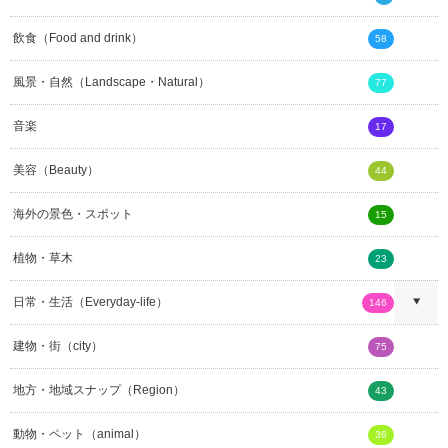
飲食（Food and drink）
58
風景・自然（Landscape・Natural）
77
音楽
17
美容（Beauty）
44
海外の景色・スポット
15
植物・草木
23
日常・生活（Everyday-life）
146
建物・街（city）
75
地方・地域スナップ（Region）
43
動物・ペット（animal）
36