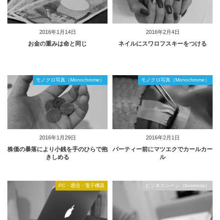
2016年1月14日
2016年2月4日
お金の重みは命と同じ
ネイルにスワロフスキーをつける
モノクロ写真（Monochrome）
モノクロ写真（Monochrome）
2016年1月29日
2016年2月1日
株価の暴落により小銭を手のひらで抱
パーティー前にマツエクでカールカー
きしめる
ル
PC・通信・電子機器
ビジネスシーン（business）