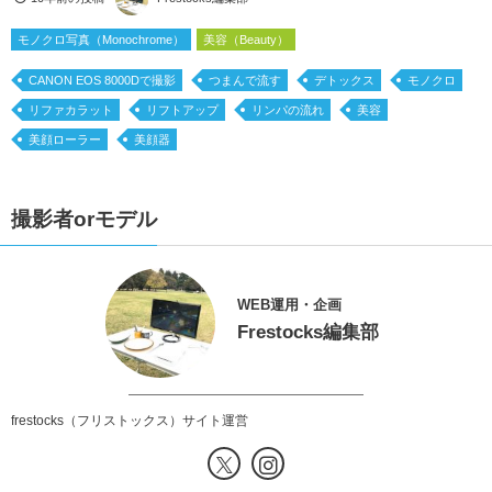
モノクロ写真（Monochrome）
美容（Beauty）
CANON EOS 8000Dで撮影
つまんで流す
デトックス
モノクロ
リファカラット
リフトアップ
リンパの流れ
美容
美顔ローラー
美顔器
撮影者orモデル
WEB運用・企画
Frestocks編集部
frestocks（フリストックス）サイト運営