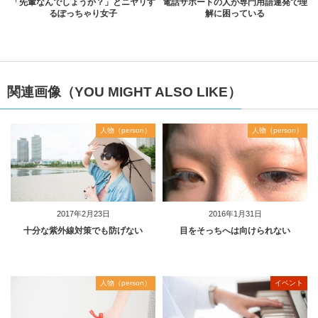
「先輩なんでしょうか？」とニヤリす
電話サポートの人が専門用語連発で理
るぽっちゃり女子
解に困っている
関連画像（YOU MIGHT ALSO LIKE）
人物（person）
人物（person）
2017年2月23日
2016年1月31日
十分な紫外線対策でも防げない
目をそっちへは向けられない
人物（person）
イベント