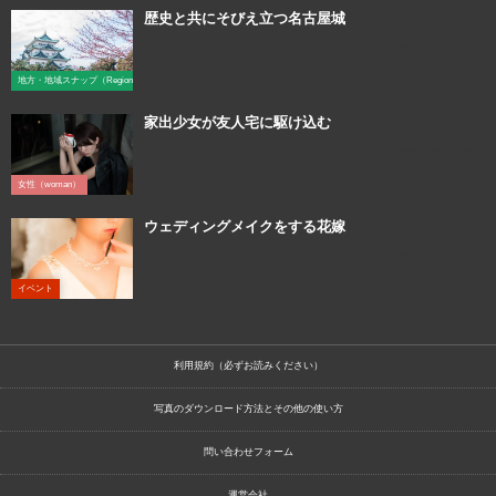
歴史と共にそびえ立つ名古屋城
2016年11月17日
地方・地域スナップ（Region）
家出少女が友人宅に駆け込む
2018年3月22日
女性（woman）
ウェディングメイクをする花嫁
2016年12月18日
イベント
利用規約（必ずお読みください）
写真のダウンロード方法とその他の使い方
問い合わせフォーム
運営会社