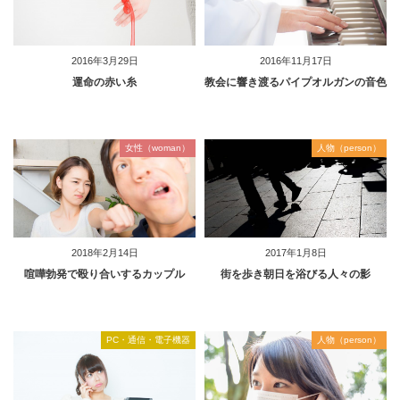
2016年3月29日
2016年11月17日
運命の赤い糸
教会に響き渡るパイプオルガンの音色
女性（woman）
人物（person）
2018年2月14日
2017年1月8日
喧嘩勃発で殴り合いするカップル
街を歩き朝日を浴びる人々の影
PC・通信・電子機器
人物（person）