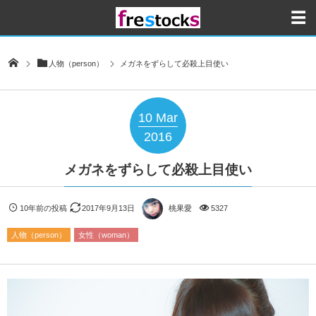
人物（person）
メガネをずらして必殺上目使い
10
Mar
2016
メガネをずらして必殺上目使い
10年前の投稿
2017年9月13日
桃果愛
5327
人物（person）
女性（woman）