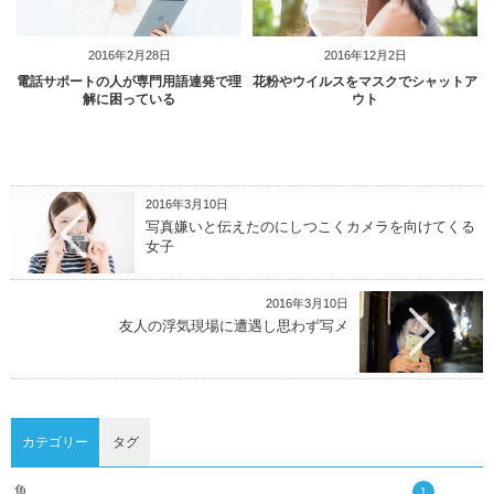
2016年2月28日
2016年12月2日
電話サポートの人が専門用語連発で理
花粉やウイルスをマスクでシャットア
解に困っている
ウト
2016年3月10日
写真嫌いと伝えたのにしつこくカメラを向けてくる
女子
2016年3月10日
友人の浮気現場に遭遇し思わず写メ
カテゴリー
タグ
魚
1