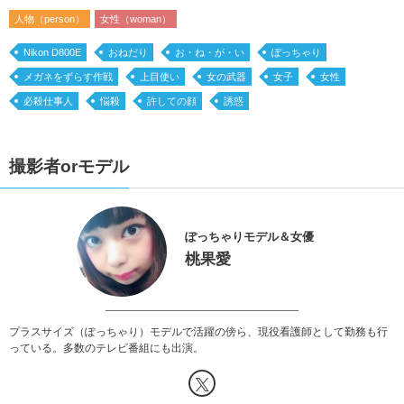
人物（person）
女性（woman）
Nikon D800E
おねだり
お・ね・が・い
ぽっちゃり
メガネをずらす作戦
上目使い
女の武器
女子
女性
必殺仕事人
悩殺
許しての顔
誘惑
撮影者orモデル
ぽっちゃりモデル＆女優
桃果愛
プラスサイズ（ぽっちゃり）モデルで活躍の傍ら、現役看護師として勤務も行
っている。多数のテレビ番組にも出演。