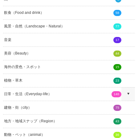
飲食（Food and drink）
58
風景・自然（Landscape・Natural）
77
音楽
17
美容（Beauty）
44
海外の景色・スポット
15
植物・草木
23
日常・生活（Everyday-life）
146
建物・街（city）
75
地方・地域スナップ（Region）
43
動物・ペット（animal）
36