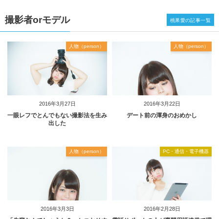
撮影者orモデル
桃果愛の記事一覧
人物（person）
人物（person）
2016年3月27日
2016年3月22日
一眼レフでとんでもない撮影法を生み
デート前の渾身のおめかし
出した
人物（person）
PC・通信・電子機器
2016年3月3日
2016年2月28日