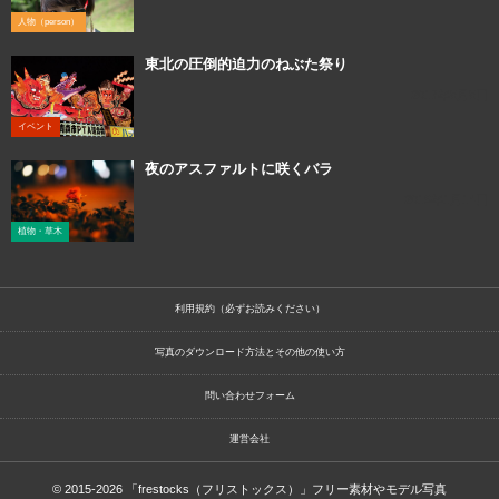
人物（person）
東北の圧倒的迫力のねぶた祭り
2017年8月8日
イベント
夜のアスファルトに咲くバラ
2019年1月14日
植物・草木
利用規約（必ずお読みください）
写真のダウンロード方法とその他の使い方
問い合わせフォーム
運営会社
© 2015-2026
「frestocks（フリストックス）」フリー素材やモデル写真