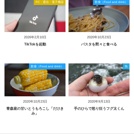
PC・通信・電子機器
飲食（Food and drink）
2026年2月10日
2020年10月23日
TikTokを起動
パスタを黙々と食べる
飲食（Food and drink）
魚
2020年10月23日
2020年9月13日
青森産の甘いとうもろこし「だけき
手のひらで怒り狂うフグ太くん
み」