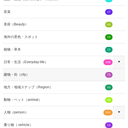
音楽
17
美容（Beauty）
44
海外の景色・スポット
15
植物・草木
23
日常・生活（Everyday-life）
146
建物・街（city）
75
地方・地域スナップ（Region）
43
動物・ペット（animal）
36
人物（person）
331
乗り物（ vehicle）
14