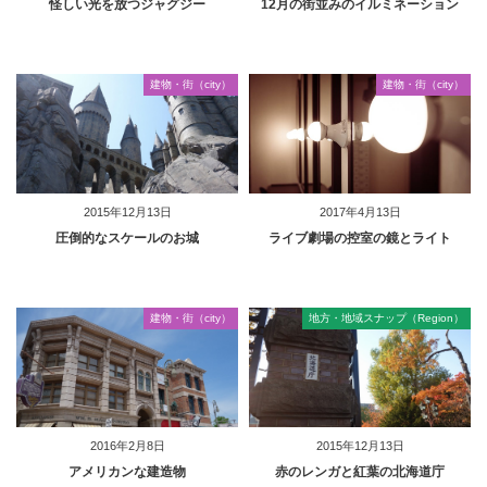
怪しい光を放つジャグジー
12月の街並みのイルミネーション
建物・街（city）
建物・街（city）
2015年12月13日
2017年4月13日
圧倒的なスケールのお城
ライブ劇場の控室の鏡とライト
建物・街（city）
地方・地域スナップ（Region）
2016年2月8日
2015年12月13日
アメリカンな建造物
赤のレンガと紅葉の北海道庁