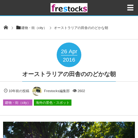
建物・街（city）
オーストラリアの田舎ののどかな朝
26
Apr
2016
オーストラリアの田舎ののどかな朝
10年前の投稿
Frestocks編集部
2602
建物・街（city）
海外の景色・スポット