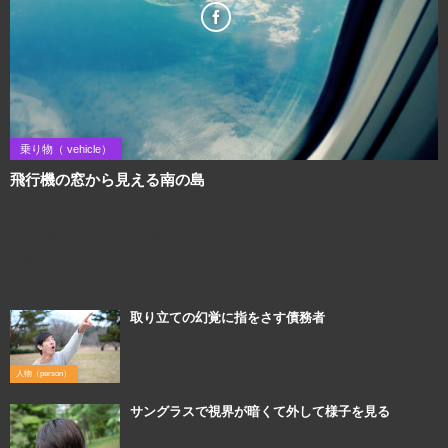
乗り物（ vehicle）
飛行機の窓から見える南の島
2016年1月17日
この写真画像のQRコード 画像サイズ：1920×1438 (アプリ「aillis」で写真素材
を編集済み) 撮影に使用したカメラ（iPhone6s）↓
取り立ての幻覚に指をさす債務者
2017年1月8日
人物（person）
サングラスで視界が暗くて外して様子を見る
2016年6月3日