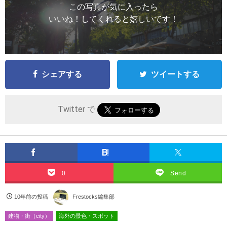
この写真が気に入ったら
いいね！してくれると嬉しいです！
シェアする
ツイートする
Twitter で
0
Send
10年前の投稿
Frestocks編集部
建物・街（city）
海外の景色・スポット