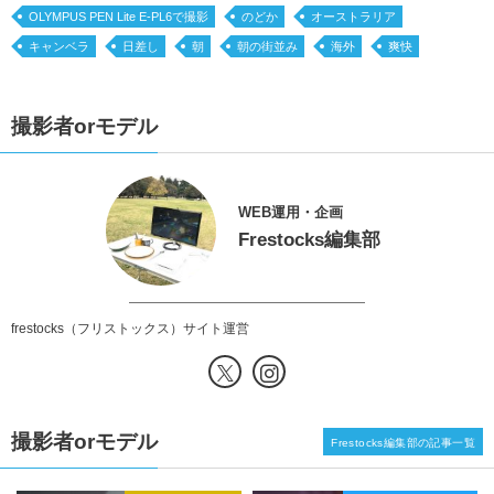
OLYMPUS PEN Lite E-PL6で撮影
のどか
オーストラリア
キャンベラ
日差し
朝
朝の街並み
海外
爽快
撮影者orモデル
WEB運用・企画
Frestocks編集部
frestocks（フリストックス）サイト運営
撮影者orモデル
Frestocks編集部の記事一覧