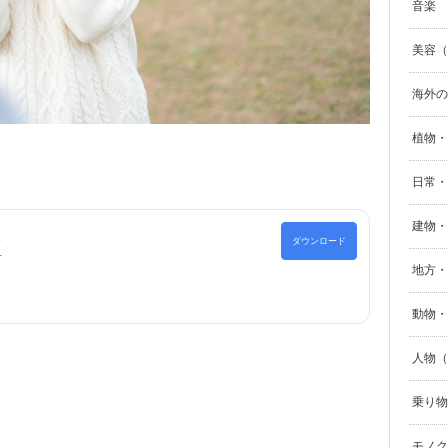
音楽
美容（B
海外の
植物・
日常・生
建物・街
ド
ダウンロード
地方・
動物・
人物（p
乗り物（
モノク