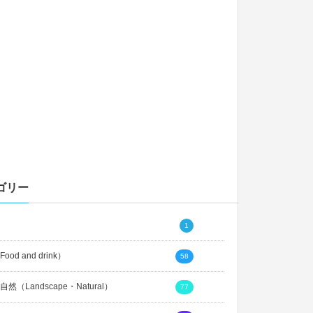
ゴリー
1
ood and drink）
58
然（Landscape・Natural）
77