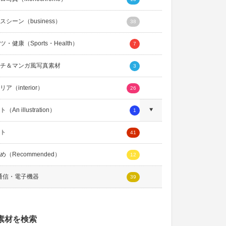
スシーン（business）
38
・健康（Sports・Health）
7
チ＆マンガ風写真素材
3
ア（interior）
26
An illustration）
1
ト
41
め（Recommended）
12
通信・電子機器
39
素材を検索