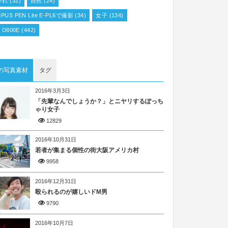
ゃれ
(32)
自然
(24)
PUS PEN Lite E-PL6で撮影
(34)
女子
(134)
n D800E
(442)
の写真素材
タグ
2016年3月3日
「先輩なんでしょうか？」とニヤリするぽっち
ゃり女子
12829
2016年10月31日
若者が集まる個性の街大阪アメリカ村
9958
2016年12月31日
殴られるのが嬉しいドM男
9790
2016年10月7日