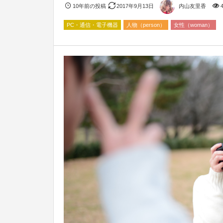
10年前の投稿
2017年9月13日
内山友里香
PC・通信・電子機器
人物（person）
女性（woman）