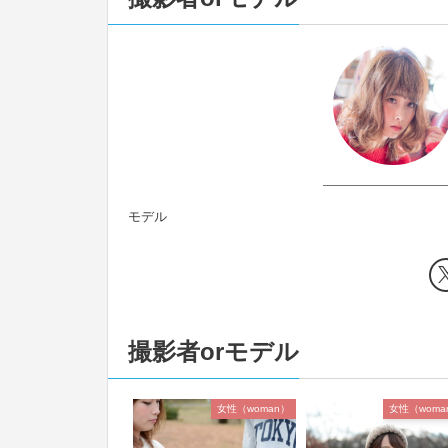
モデル
撮影者orモデル
女性（woman）
女性（woma