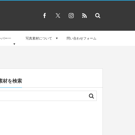
ンバー一
写真素材について
問い合わせフォーム
素材を検索