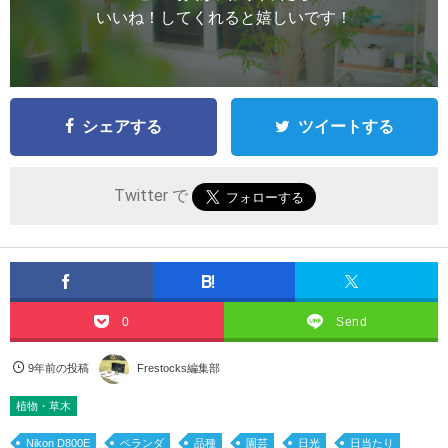
いいね！してくれると嬉しいです！
シェアする
ツイートする
Twitter で
0
Send
9年前の投稿
Frestocks編集部
植物・草木
Nikon D800E
ベランダ
品種
園芸
日光
日当たり