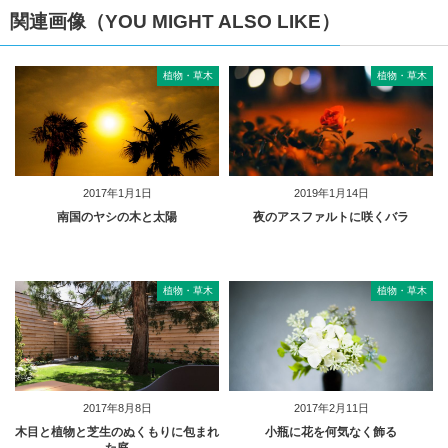
関連画像（YOU MIGHT ALSO LIKE）
植物・草木
植物・草木
2017年1月1日
2019年1月14日
南国のヤシの木と太陽
夜のアスファルトに咲くバラ
植物・草木
植物・草木
2017年8月8日
2017年2月11日
木目と植物と芝生のぬくもりに包まれ
小瓶に花を何気なく飾る
た庭