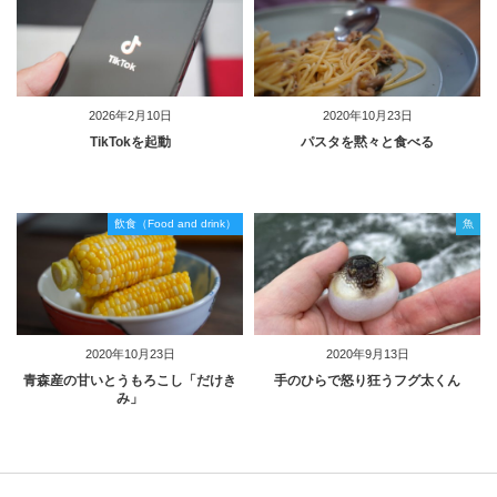
2026年2月10日
2020年10月23日
TikTokを起動
パスタを黙々と食べる
飲食（Food and drink）
魚
2020年10月23日
2020年9月13日
青森産の甘いとうもろこし「だけき
手のひらで怒り狂うフグ太くん
み」