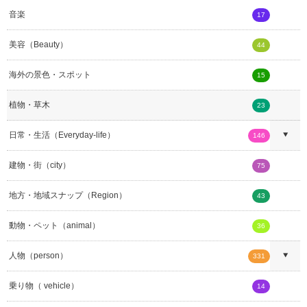
音楽
17
美容（Beauty）
44
海外の景色・スポット
15
植物・草木
23
日常・生活（Everyday-life）
146
建物・街（city）
75
地方・地域スナップ（Region）
43
動物・ペット（animal）
36
人物（person）
331
乗り物（ vehicle）
14