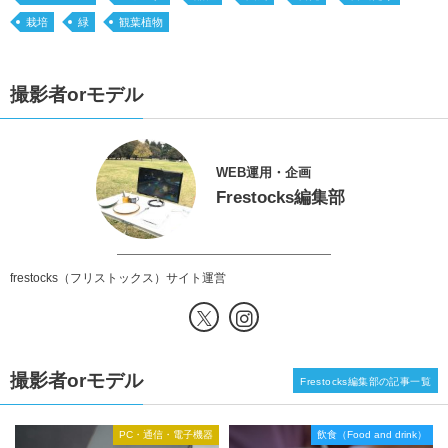
栽培
緑
観葉植物
撮影者orモデル
WEB運用・企画
Frestocks編集部
frestocks（フリストックス）サイト運営
撮影者orモデル
Frestocks編集部の記事一覧
PC・通信・電子機器
飲食（Food and drink）