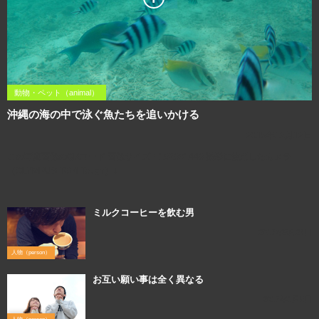
動物・ペット（animal）
沖縄の海の中で泳ぐ魚たちを追いかける
2015年12月12日
この写真画像のQRコード 画像サイズ：1920×1440 撮影に使用したカメラ
（OLYMPUS TG-4 Tough）↓
ミルクコーヒーを飲む男
2017年5月27日
人物（person）
お互い願い事は全く異なる
2017年1月8日