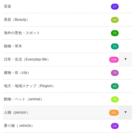
音楽
17
美容（Beauty）
44
海外の景色・スポット
15
植物・草木
23
日常・生活（Everyday-life）
146
建物・街（city）
75
地方・地域スナップ（Region）
43
動物・ペット（animal）
36
人物（person）
331
乗り物（ vehicle）
14