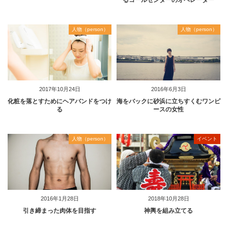
人物（person）
人物（person）
2017年10月24日
2016年6月3日
化粧を落とすためにヘアバンドをつけ
海をバックに砂浜に立ちすくむワンピ
る
ースの女性
人物（person）
イベント
2016年1月28日
2018年10月28日
引き締まった肉体を目指す
神輿を組み立てる