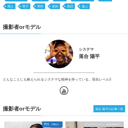
廃人
男子
男性
真剣
真顔
遊ぶ
撮影者orモデル
システマ
落合 陽平
どんなことにも耐えられるシステマな精神を持っている。現在レベル3
撮影者orモデル
落合 陽平の記事一覧
男性（Man）
ビジネスシーン（business）