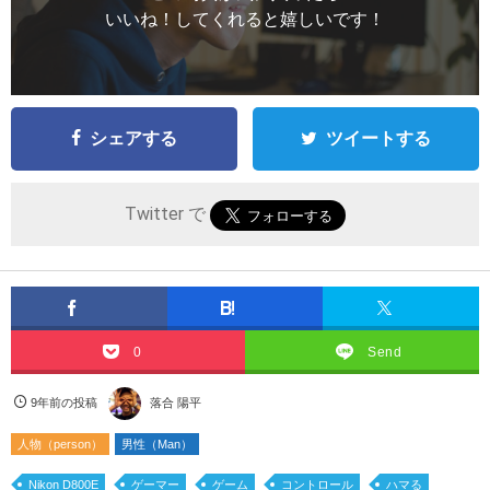
いいね！してくれると嬉しいです！
シェアする
ツイートする
Twitter で
0
Send
9年前の投稿
落合 陽平
人物（person）
男性（Man）
Nikon D800E
ゲーマー
ゲーム
コントロール
ハマる