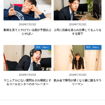
2018年7月23日
2018年7月23日
動画を見てニヤけている顔が予想以上
上司に目線を送られ仕事してるふりを
にやばい
する部下
男性（Man）
男性（Man）
2018年7月23日
2018年7月23日
マニュアルにない質問をされ唖然とす
飲み会で帰宅が遅くなり嫁に謝るサラ
るコールセンターのオペレーター
リーマン