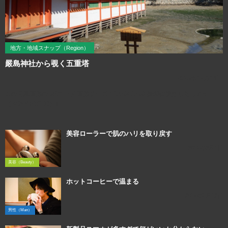
地方・地域スナップ（Region）
嚴島神社から覗く五重塔
2015年12月14日
この写真画像のQRコード 画像サイズ：1920×1280 撮影に使用したカメラ
（SONY RX100）↓
美容ローラーで肌のハリを取り戻す
2016年2月1日
美容（Beauty）
ホットコーヒーで温まる
2018年3月12日
男性（Man）