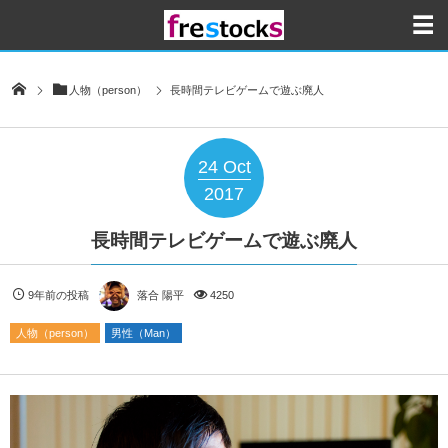
人物（person）
長時間テレビゲームで遊ぶ廃人
24
Oct
2017
長時間テレビゲームで遊ぶ廃人
9年前の投稿
落合 陽平
4250
人物（person）
男性（Man）