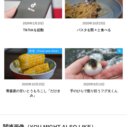
2026年2月10日
2020年10月23日
TikTokを起動
パスタを黙々と食べる
飲食（Food and drink）
魚
2020年10月23日
2020年9月13日
青森産の甘いとうもろこし「だけき
手のひらで怒り狂うフグ太くん
み」
関連画像（YOU MIGHT ALSO LIKE）