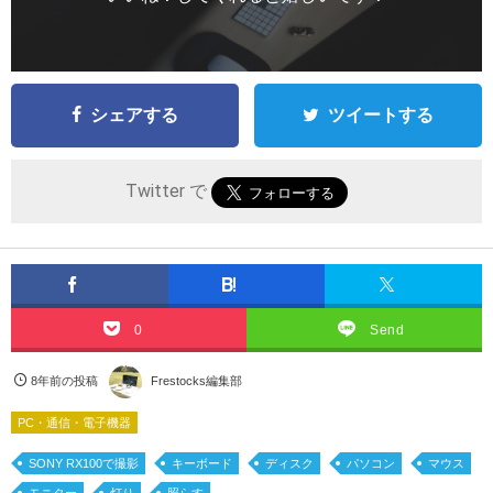
シェアする
ツイートする
Twitter で
0
Send
8年前の投稿
Frestocks編集部
PC・通信・電子機器
SONY RX100で撮影
キーボード
ディスク
パソコン
マウス
モニター
灯り
照らす