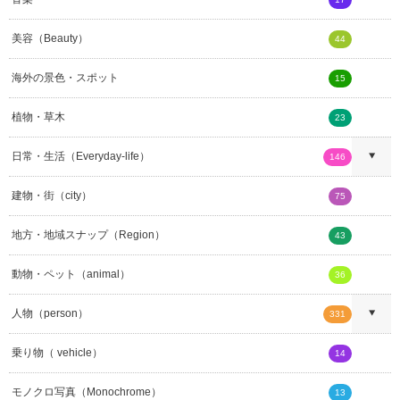
美容（Beauty）
44
海外の景色・スポット
15
植物・草木
23
日常・生活（Everyday-life）
146
建物・街（city）
75
地方・地域スナップ（Region）
43
動物・ペット（animal）
36
人物（person）
331
乗り物（ vehicle）
14
モノクロ写真（Monochrome）
13