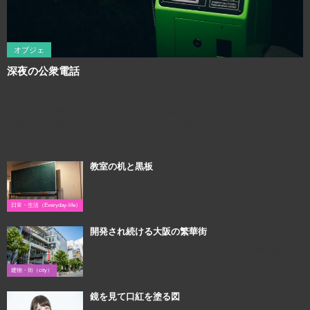
オブジェ
深夜の公衆電話
2017年1月8日
利用規約を確認してご利用ください この写真画像のQRコード 画像サイズ：
3000×2002 撮影に使用したカメラ（Nikon D800E）↓
教室の机と黒板
2018年3月22日
日常・生活（Everyday-life）
開発され続ける大阪の繁華街
2017年3月5日
建物・街（city）
鏡を見て口紅を塗る図