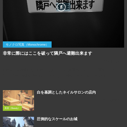
モノクロ写真（Monochrome）
非常に際にはここを破って隣戸へ避難出来ます
2016年3月6日
利用規約を確認してご利用ください この写真画像のQRコード 画像サイズ：
1920×1440 撮影に使用したカメラ（OLYMPUS PEN Lite E-PL6）↓
白を基調としたネイルサロンの店内
2016年2月21日
美容（Beauty）
圧倒的なスケールのお城
2015年12月13日