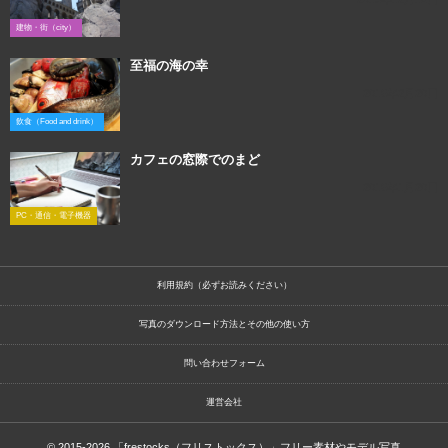
建物・街（city）
至福の海の幸
2016年2月20日
飲食（Food and drink）
カフェの窓際でのまど
2016年1月20日
PC・通信・電子機器
利用規約（必ずお読みください）
写真のダウンロード方法とその他の使い方
問い合わせフォーム
運営会社
© 2015-2026
「frestocks（フリストックス）」フリー素材やモデル写真