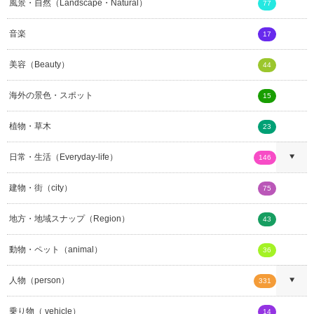
風景・自然（Landscape・Natural）
77
音楽
17
美容（Beauty）
44
海外の景色・スポット
15
植物・草木
23
日常・生活（Everyday-life）
146
建物・街（city）
75
地方・地域スナップ（Region）
43
動物・ペット（animal）
36
人物（person）
331
乗り物（ vehicle）
14