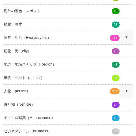
海外の景色・スポット
15
植物・草木
23
日常・生活（Everyday-life）
146
建物・街（city）
75
地方・地域スナップ（Region）
43
動物・ペット（animal）
36
人物（person）
331
乗り物（ vehicle）
14
モノクロ写真（Monochrome）
13
ビジネスシーン（business）
38