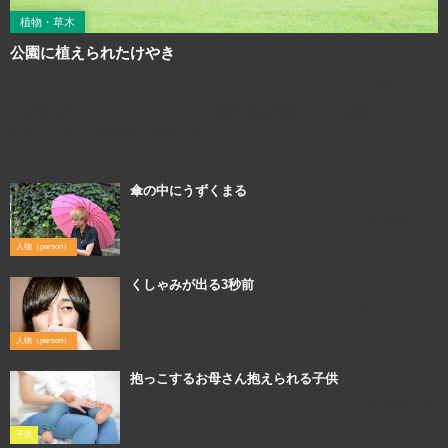
植物・草木
公園に植えられたけやき
2018年3月20日
【公園に植えられたけやき】のフリー素材写真＆画像＆モデル素材です。自由
にダウンロード可能です。商用もOK。
傘の中にうずくまる
2016年2月14日
人物（person）
くしゃみが出る3秒前
2016年10月31日
人物（person）
抱っこするお母さん抱えられる子供
2018年5月12日
子供