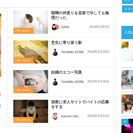
カッ
スマ
喧嘩の仲直りを花束で示しても無
理だった
2016年4月6日
SAYA
人物（person）
人気
芝生に寄り添う影
1
2018年3月20日
Yoshihito KOBA
人物（person）
妊婦のエコー写真
2
2016年3月30日
Yoshihito KOBA
人物（person）
日
3
深夜に求人サイトでバイトの応募
素
をする
2016年2月14日
kasumi seki
人物（person）
4