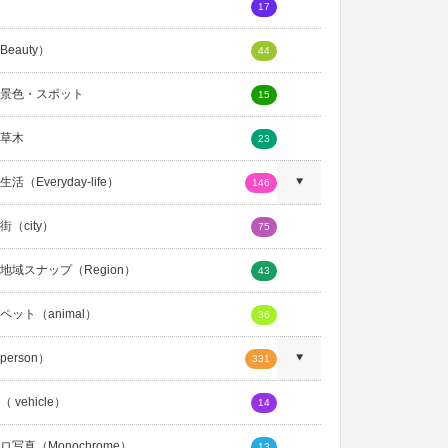
17
eauty）
44
景色・スポット
15
草木
23
活（Everyday-life）
146
（city）
75
地域スナップ（Region）
43
ペット（animal）
36
erson）
331
 vehicle）
14
ロ写真（Monochrome）
13