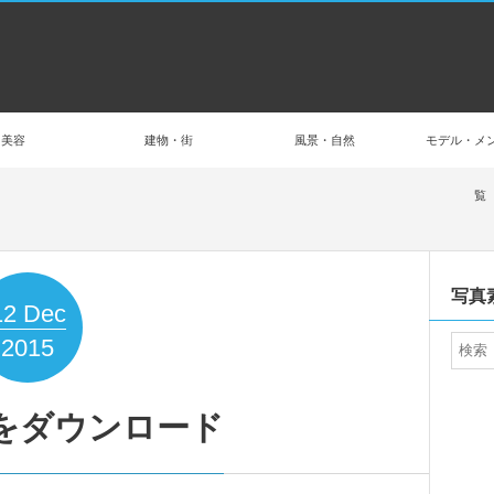
美容
建物・街
風景・自然
モデル・メ
覧
写真
12
Dec
2015
をダウンロード