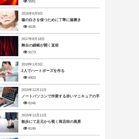
9581
2016年6月9日
歯の白さを保つために丁寧に歯磨き
9535
2017年8月18日
舞台の緞帳が開く直前
9173
2018年1月3日
2人でハートポーズを作る
8903
2015年12月11日
ノートパソコンで作業する赤いマニキュアの手
8246
2015年12月11日
散歩にて足元から覗く商店街の風景
8199