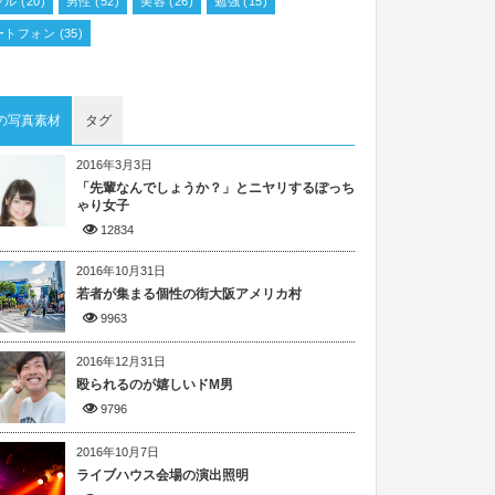
プル
(20)
男性
(52)
美容
(26)
勉強
(15)
ートフォン
(35)
の写真素材
タグ
2016年3月3日
「先輩なんでしょうか？」とニヤリするぽっち
ゃり女子
12834
2016年10月31日
若者が集まる個性の街大阪アメリカ村
9963
2016年12月31日
殴られるのが嬉しいドM男
9796
2016年10月7日
ライブハウス会場の演出照明