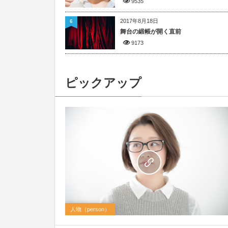
9535
2017年8月18日
6
舞台の緞帳が開く直前
9173
ピックアップ
人物（person）