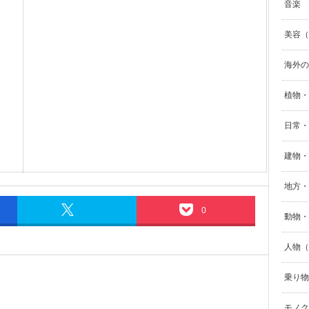
音楽
美容（B
海外の
植物・
日常・生
建物・街
地方・
0
動物・
人物（p
乗り物（
モノク