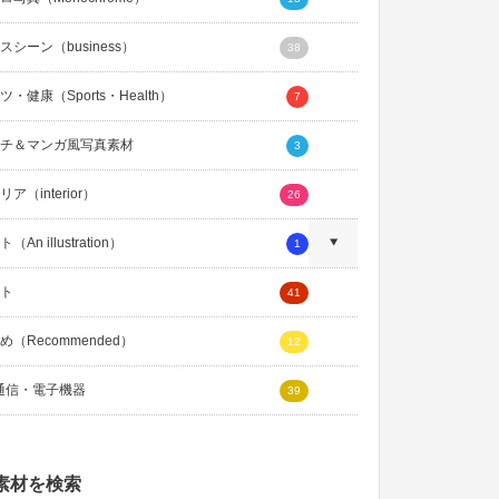
スシーン（business）
38
・健康（Sports・Health）
7
チ＆マンガ風写真素材
3
ア（interior）
26
An illustration）
1
ト
41
め（Recommended）
12
通信・電子機器
39
素材を検索