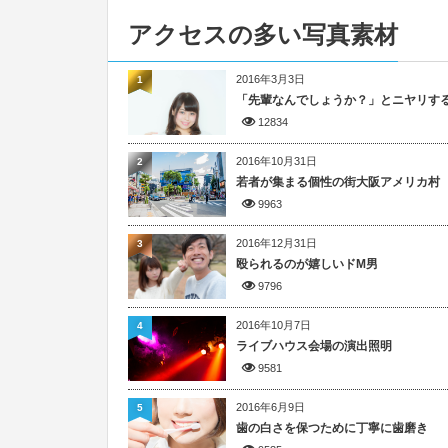
アクセスの多い写真素材
2016年3月3日
1
「先輩なんでしょうか？」とニヤリす
12834
2016年10月31日
2
若者が集まる個性の街大阪アメリカ村
9963
2016年12月31日
3
殴られるのが嬉しいドM男
9796
2016年10月7日
4
ライブハウス会場の演出照明
9581
2016年6月9日
5
歯の白さを保つために丁寧に歯磨き