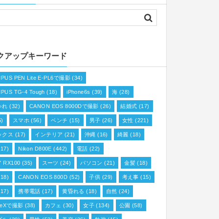
クアップキーワード
PUS PEN Lite E-PL6で撮影
(34)
PUS TG-4 Tough
(18)
iPhone6s
(39)
海
(28)
ゃれ
(32)
CANON EOS 8000Dで撮影
(26)
結婚式
(17)
5)
スマホ
(56)
ベンチ
(15)
男子
(26)
女性
(221)
ックス
(17)
インテリア
(21)
沖縄
(16)
綺麗
(18)
17)
Nikon D800E
(442)
電話
(22)
 RX100
(35)
スーツ
(24)
パソコン
(21)
金髪
(18)
18)
CANON EOS 800D
(52)
子供
(29)
考え事
(15)
17)
携帯電話
(17)
黄昏れる
(18)
自然
(24)
oneXで撮影
(38)
カフェ
(30)
女子
(134)
公園
(58)