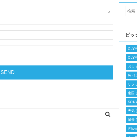
ピッ
OLYM
OLYM
おし
魚
(1
リラ
南国
(
SONY
天気
(
風景
(
iPh