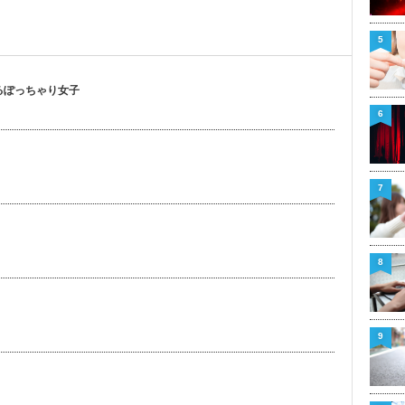
5
るぽっちゃり女子
6
7
8
9