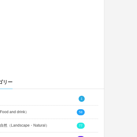
ゴリー
1
ood and drink）
58
然（Landscape・Natural）
77