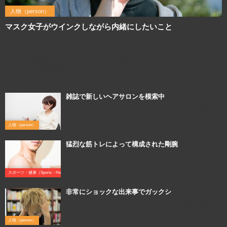
人物（person）
マスク女子がウインクしながら内緒にしたいこと
2015年12月11日
利用規約を確認してご利用ください この写真画像のQRコード 画像サイズ：
1920×1277 撮影に使用したカメラ（Nikon D800E）↓
雑誌で新しいヘアサロンを模索中
2016年2月20日
人物（person）
猛烈な筋トレによって構成された剛腕
2016年4月13日
スポーツ・健康（Sports・Health）
非常にショックな出来事でガックシ
2016年3月10日
人物（person）