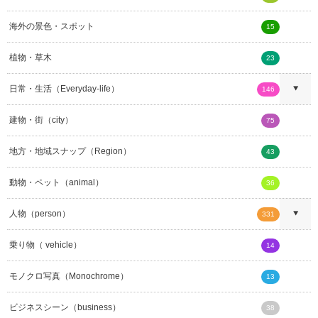
海外の景色・スポット
15
植物・草木
23
日常・生活（Everyday-life）
146
建物・街（city）
75
地方・地域スナップ（Region）
43
動物・ペット（animal）
36
人物（person）
331
乗り物（ vehicle）
14
モノクロ写真（Monochrome）
13
ビジネスシーン（business）
38