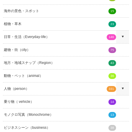
海外の景色・スポット
15
植物・草木
23
日常・生活（Everyday-life）
146
建物・街（city）
75
地方・地域スナップ（Region）
43
動物・ペット（animal）
36
人物（person）
331
乗り物（ vehicle）
14
モノクロ写真（Monochrome）
13
ビジネスシーン（business）
38