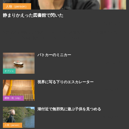
人物（person）
静まりかえった図書館で閃いた
2015年12月12日
利用規約を確認してご利用ください この写真画像のQRコード 画像サイズ：
1920×1277 撮影に使用したカメラ（Nikon D800E）↓
パトカーのミニカー
2019年3月9日
オブジェ
視界に写る下りのエスカレーター
2017年2月13日
建物・街（city）
湖付近で無邪気に遊ぶ子供を見つめる
2015年12月16日
人物（person）