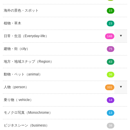
海外の景色・スポット
15
植物・草木
23
日常・生活（Everyday-life）
146
建物・街（city）
75
地方・地域スナップ（Region）
43
動物・ペット（animal）
36
人物（person）
331
乗り物（ vehicle）
14
モノクロ写真（Monochrome）
13
ビジネスシーン（business）
38