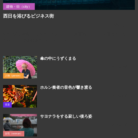
建物・街（city）
西日を浴びるビジネス街
2017年11月21日
利用規約を確認してご利用ください この写真画像のQRコード 画像サイズ：
3000×2002 撮影に使用したカメラ（Nikon D800E）↓
傘の中にうずくまる
2016年2月14日
人物（person）
ホルン奏者の音色が響き渡る
2017年8月19日
音楽
サヨナラをする寂しい後ろ姿
2018年4月14日
女性（woman）