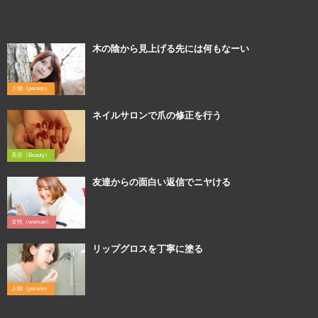
（canon EOS 8000D） ↓
木の陰から見上げる先には何もなーい
2017年10月4日
人物（person）
ネイルサロンで爪の修正を行う
2016年2月25日
美容（Beauty）
友達からの面白い返信でニヤける
2018年4月3日
女性（woman）
リップグロスを丁寧に塗る
2016年3月10日
人物（person）