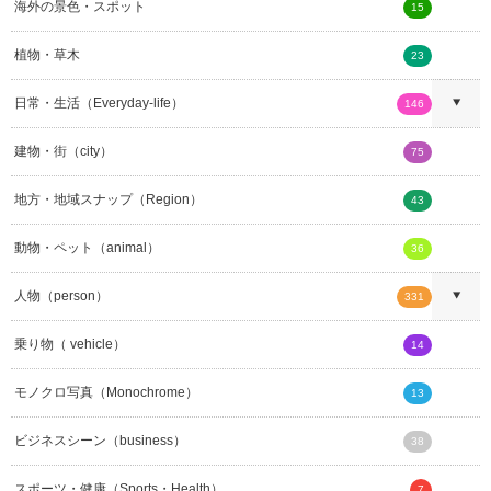
海外の景色・スポット
15
植物・草木
23
日常・生活（Everyday-life）
146
建物・街（city）
75
地方・地域スナップ（Region）
43
動物・ペット（animal）
36
人物（person）
331
乗り物（ vehicle）
14
モノクロ写真（Monochrome）
13
ビジネスシーン（business）
38
スポーツ・健康（Sports・Health）
7