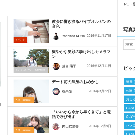
PC・
教会に響き渡るパイプオルガンの
音色
写真
2016年11月17日
Yoshihito KOBA
イベント
爽やかな笑顔の駆け出しカメラマ
ン
2016年12月11日
落合 陽平
ピッ
ビジネスシーン（business）
デート前の渾身のおめかし
綺麗
(
公園
(
2016年3月22日
桃果愛
おし
人物（person）
日
CANO
「いいから今から早くきて」と電
ー
話で呼び出す
OLYM
パソ
2016年12月9日
内山友里香
人物（person）
CAN