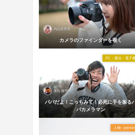
内山友里香
Dec
カメラのファインダーを覗く
2016
PC・通信・電子
落合 陽平
パパだよ！こっちみて！必死に手を振る
Mar
パカメラマン
2016
人物（perso