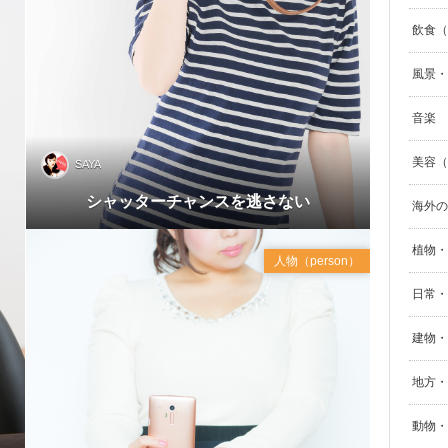
飲食（F
風景・自
音楽
美容（B
SAYA
Feb
シャッターチャンスを逃さない
海外の
2016
植物・
人物（person）
日常・生
建物・街
地方・
動物・