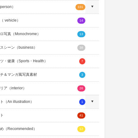
erson）
331
 vehicle）
14
ロ写真（Monochrome）
13
スシーン（business）
38
・健康（Sports・Health）
7
チ＆マンガ風写真素材
3
ア（interior）
26
An illustration）
1
ト
41
め（Recommended）
12