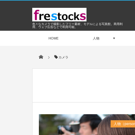
色々なカメラで撮影したフリー素材、モデルによる写真館。商用利
用、ウェブ広告などで利用可能。
HOME
人物
カメラ
Jul
2017
人物（perso