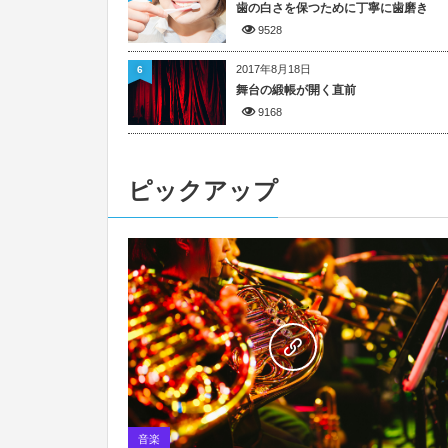
歯の白さを保つために丁寧に歯磨き
9528
2017年8月18日
6
舞台の緞帳が開く直前
9168
ピックアップ
音楽