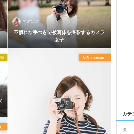
内山友里香
不慣れな手つきで被写体を撮影するカメラ
Jun
女子
2016
機器
人物（person）
パ
カテ
n）
魚