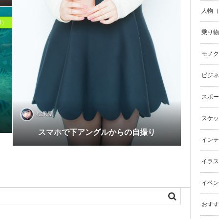
人物（p
l）
乗り物（
モノク
ビジネ
スポーツ
桃果愛
スケッ
スマホで下アングルからの自撮り
インテリ
イラスト（
イベン
おすす