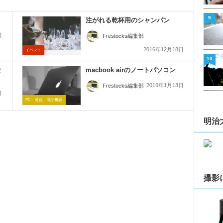
9
注がれる乾杯用のシャンパン
日
Frestocks編集部
2016年12月18日
イベント
10
な
macbook airのノートパソコン
2016年1月13日
Frestocks編集部
日
PC・通信・電子機器
明治
撮影