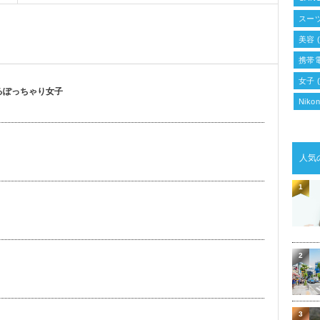
スー
美容
(
携帯
女子
(
るぽっちゃり女子
Niko
人気
1
2
3