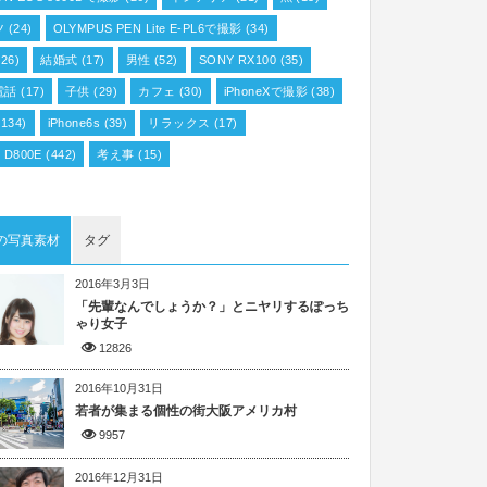
ツ
(24)
OLYMPUS PEN Lite E-PL6で撮影
(34)
26)
結婚式
(17)
男性
(52)
SONY RX100
(35)
電話
(17)
子供
(29)
カフェ
(30)
iPhoneXで撮影
(38)
134)
iPhone6s
(39)
リラックス
(17)
n D800E
(442)
考え事
(15)
の写真素材
タグ
2016年3月3日
「先輩なんでしょうか？」とニヤリするぽっち
ゃり女子
12826
2016年10月31日
若者が集まる個性の街大阪アメリカ村
9957
2016年12月31日