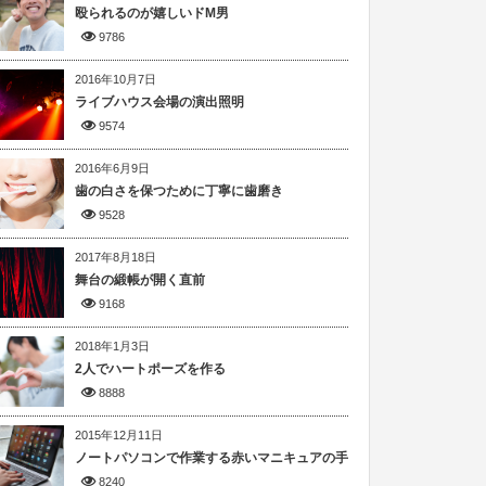
殴られるのが嬉しいドM男
9786
2016年10月7日
ライブハウス会場の演出照明
9574
2016年6月9日
歯の白さを保つために丁寧に歯磨き
9528
2017年8月18日
舞台の緞帳が開く直前
9168
2018年1月3日
2人でハートポーズを作る
8888
2015年12月11日
ノートパソコンで作業する赤いマニキュアの手
8240