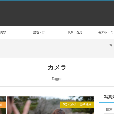
美容
建物・街
風景・自然
モデル・メ
覧
カメラ
Tagged
Dec
2016
写真
n）
PC・通信・電子機器