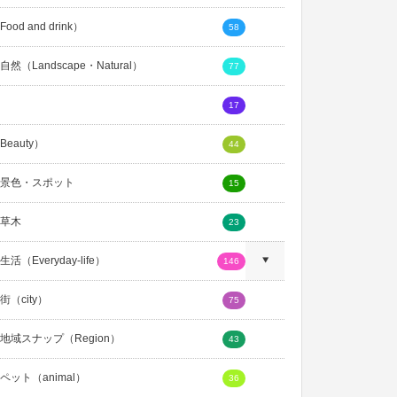
ood and drink）
58
然（Landscape・Natural）
77
17
eauty）
44
景色・スポット
15
草木
23
活（Everyday-life）
146
（city）
75
地域スナップ（Region）
43
ペット（animal）
36