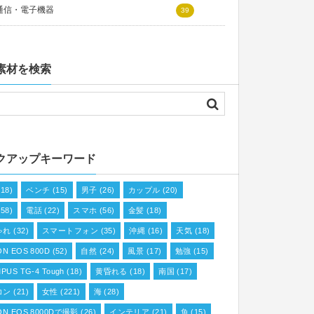
通信・電子機器
39
素材を検索
クアップキーワード
18)
ベンチ
(15)
男子
(26)
カップル
(20)
58)
電話
(22)
スマホ
(56)
金髪
(18)
ゃれ
(32)
スマートフォン
(35)
沖縄
(16)
天気
(18)
N EOS 800D
(52)
自然
(24)
風景
(17)
勉強
(15)
PUS TG-4 Tough
(18)
黄昏れる
(18)
南国
(17)
コン
(21)
女性
(221)
海
(28)
ON EOS 8000Dで撮影
(26)
インテリア
(21)
魚
(15)