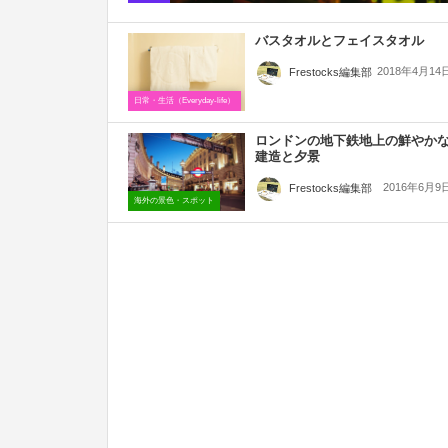
バスタオルとフェイスタオル
2018年4月14
Frestocks編集部
日常・生活（Everyday-life）
ロンドンの地下鉄地上の鮮やか
建造と夕景
2016年6月9
Frestocks編集部
海外の景色・スポット