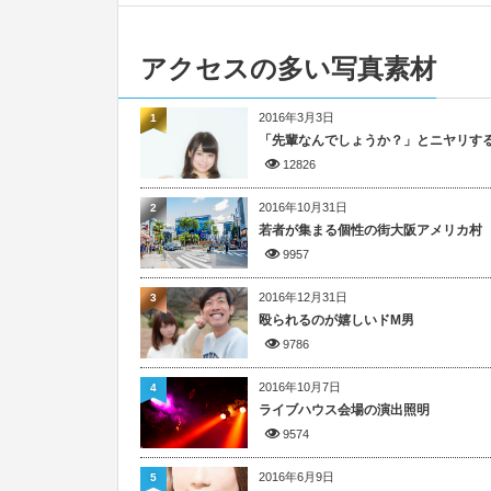
アクセスの多い写真素材
2016年3月3日
1
「先輩なんでしょうか？」とニヤリす
12826
2016年10月31日
2
若者が集まる個性の街大阪アメリカ村
9957
2016年12月31日
3
殴られるのが嬉しいドM男
9786
2016年10月7日
4
ライブハウス会場の演出照明
9574
2016年6月9日
5