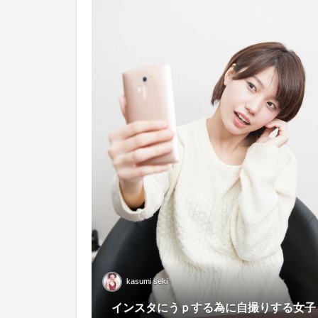
kasumi seki
Dec
インスタにうｐする為に自撮りする女子
2015