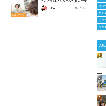
ヘアアイロンでカールするガール
結婚
日
2016年3月26日
SAYA
自然
(
人物（person）
スマ
美容
(
人気
1
2
3