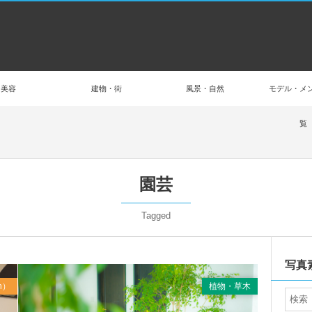
美容
建物・街
風景・自然
モデル・メ
覧
園芸
Tagged
Sep
2017
写真
n）
植物・草木