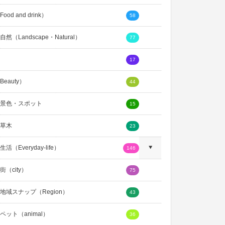
ood and drink）
58
然（Landscape・Natural）
77
17
eauty）
44
景色・スポット
15
草木
23
活（Everyday-life）
146
（city）
75
地域スナップ（Region）
43
ペット（animal）
36