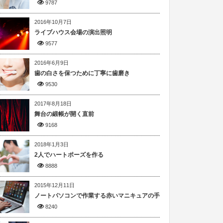
9787
2016年10月7日
ライブハウス会場の演出照明
9577
2016年6月9日
歯の白さを保つために丁寧に歯磨き
9530
2017年8月18日
舞台の緞帳が開く直前
9168
2018年1月3日
2人でハートポーズを作る
8888
2015年12月11日
ノートパソコンで作業する赤いマニキュアの手
8240