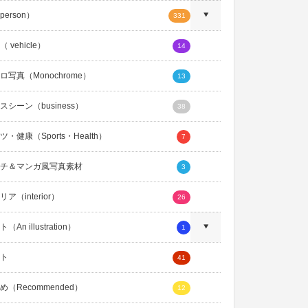
erson）
331
 vehicle）
14
ロ写真（Monochrome）
13
スシーン（business）
38
・健康（Sports・Health）
7
チ＆マンガ風写真素材
3
ア（interior）
26
An illustration）
1
ト
41
め（Recommended）
12