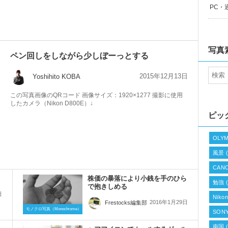
PC・
写真
ペン回しをしながら少しぼーっとする
2015年12月13日
Yoshihito KOBA
この写真画像のQRコード 画像サイズ：1920×1277 撮影に使用
したカメラ（Nikon D800E）↓
ピッ
OLYM
風景
(
CAN
株価の暴落により小銭を手のひら
勉強
(
で抱きしめる
日
Niko
2016年1月29日
Frestocks編集部
モノクロ写真（Monochrome）
SONY
南国
(