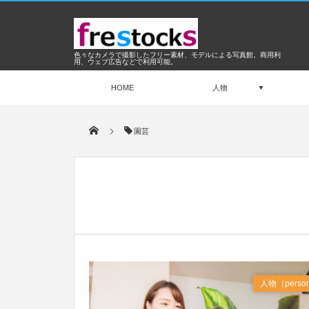
色々なカメラで撮影したフリー素材、モデルによる写真館。商用利
用、ウェブ広告などで利用可能。
HOME
人物
園芸
Oct
2017
人物（perso