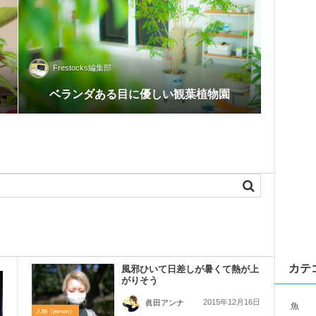
Frestocks編集部
ベランダある目に優しい観葉植物園
カテ
風邪ひいて日差しが暑くて熱が上
がりそう
2015年12月16日
眞田アンナ
魚
人物（person）