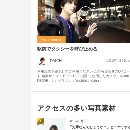
人物（person）
駅前でタクシーを呼び止める
2016年3月10
DAICHI
利用規約を確認してご利用ください この写真画像のQRコ
ド 画像サイズ：1920×1280 撮影に使用したカメラ（Nikon
D800E）↓ カメラマン：Yoshihito Koba
アクセスの多い写真素材
2016年3月3日
1
「先輩なんでしょうか？」とニヤリす