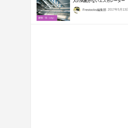
人の気配がないエスカレーター
2017年5月13
Frestocks編集部
建物・街（city）