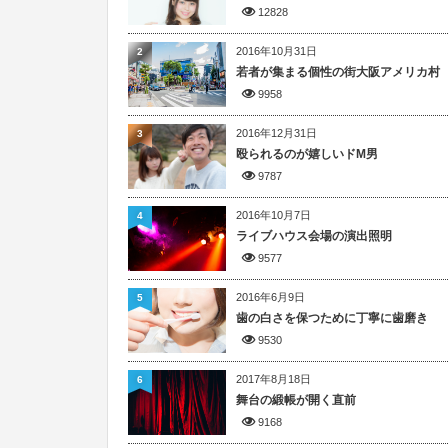
12828
2016年10月31日
2
若者が集まる個性の街大阪アメリカ村
9958
2016年12月31日
3
殴られるのが嬉しいドM男
9787
2016年10月7日
4
ライブハウス会場の演出照明
9577
2016年6月9日
5
歯の白さを保つために丁寧に歯磨き
9530
2017年8月18日
6
舞台の緞帳が開く直前
9168