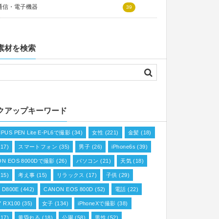
通信・電子機器
39
素材を検索
クアップキーワード
PUS PEN Lite E-PL6で撮影
(34)
女性
(221)
金髪
(18)
17)
スマートフォン
(35)
男子
(26)
iPhone6s
(39)
ON EOS 8000Dで撮影
(26)
パソコン
(21)
天気
(18)
15)
考え事
(15)
リラックス
(17)
子供
(29)
n D800E
(442)
CANON EOS 800D
(52)
電話
(22)
 RX100
(35)
女子
(134)
iPhoneXで撮影
(38)
17)
黄昏れる
(18)
公園
(58)
男性
(52)