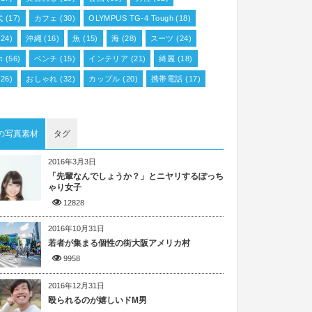
式
(17)
カフェ
(30)
OLYMPUS TG-4 Tough
(18)
24)
沖縄
(16)
魚
(15)
海
(28)
スーツ
(24)
ホ
(56)
ベンチ
(15)
インテリア
(21)
綺麗
(18)
26)
おしゃれ
(32)
カップル
(20)
携帯電話
(17)
の写真素材
タグ
2016年3月3日
「先輩なんでしょうか？」とニヤリするぽっち
ゃり女子
12828
2016年10月31日
若者が集まる個性の街大阪アメリカ村
9958
2016年12月31日
殴られるのが嬉しいドM男