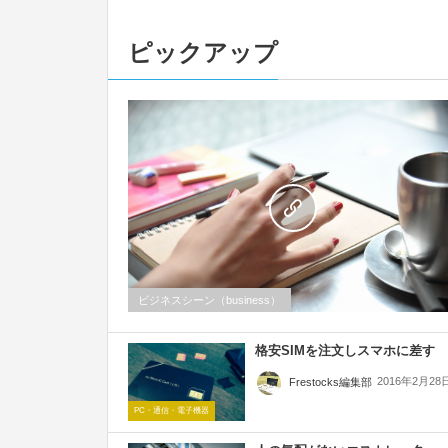
ピックアップ
ビジネスシーン（business）
格安SIMを注文しスマホに差す
2016年2月28
Frestocks編集部
PC・通信・電子機器