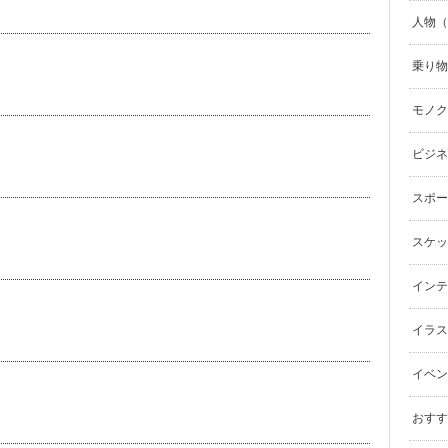
人物（p
乗り物（
モノク
ビジネ
スポーツ
スケッ
インテリ
イラスト（
イベン
おすす