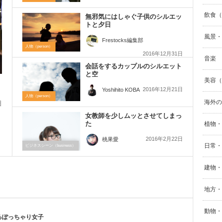
飲食（F
無邪気にはしゃぐ子供のシルエッ
トと夕日
風景・自
Frestocks編集部
人物（person）
2016年12月31日
音楽
会話をするカップルのシルエット
と空
美容（B
2016年12月21日
Yoshihito KOBA
人物（person）
海外の
日
女教師を少しムッとさせてしまっ
ー
た
植物・
2016年2月22日
桃果愛
日常・生
ビジネスシーン（business）
建物・街
地方・
動物・
るぽっちゃり女子