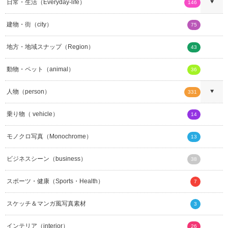
日常・生活（Everyday-life）
146
建物・街（city）
75
地方・地域スナップ（Region）
43
動物・ペット（animal）
36
人物（person）
331
乗り物（ vehicle）
14
モノクロ写真（Monochrome）
13
ビジネスシーン（business）
38
スポーツ・健康（Sports・Health）
7
スケッチ＆マンガ風写真素材
3
インテリア（interior）
26