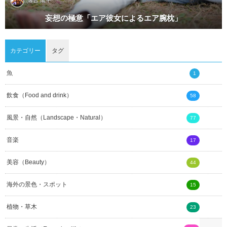
落合 陽平
妄想の極意「エア彼女によるエア腕枕」
カテゴリー
タグ
魚
1
飲食（Food and drink）
58
風景・自然（Landscape・Natural）
77
音楽
17
美容（Beauty）
44
海外の景色・スポット
15
植物・草木
23