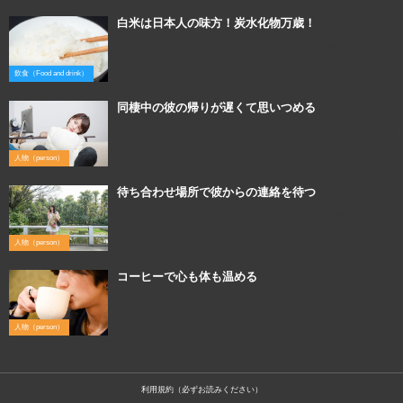
白米は日本人の味方！炭水化物万歳！
2016年6月11日
飲食（Food and drink）
同棲中の彼の帰りが遅くて思いつめる
2016年6月11日
人物（person）
待ち合わせ場所で彼からの連絡を待つ
2016年6月8日
人物（person）
コーヒーで心も体も温める
2016年6月11日
人物（person）
利用規約（必ずお読みください）