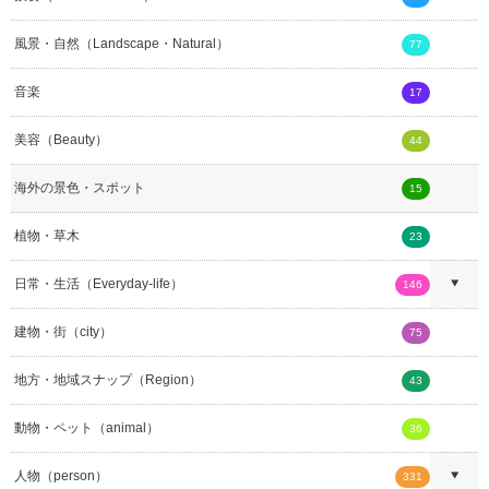
風景・自然（Landscape・Natural）
77
音楽
17
美容（Beauty）
44
海外の景色・スポット
15
植物・草木
23
日常・生活（Everyday-life）
146
建物・街（city）
75
地方・地域スナップ（Region）
43
動物・ペット（animal）
36
人物（person）
331