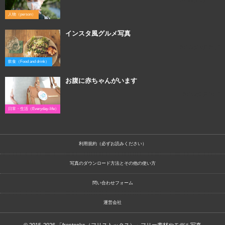
人物（person）
インスタ風グルメ写真
2016年10月24日
飲食（Food and drink）
お腹に赤ちゃんがいます
2016年3月10日
日常・生活（Everyday-life）
利用規約（必ずお読みください）
写真のダウンロード方法とその他の使い方
問い合わせフォーム
運営会社
© 2015-2026
「frestocks（フリストックス）」フリー素材やモデル写真