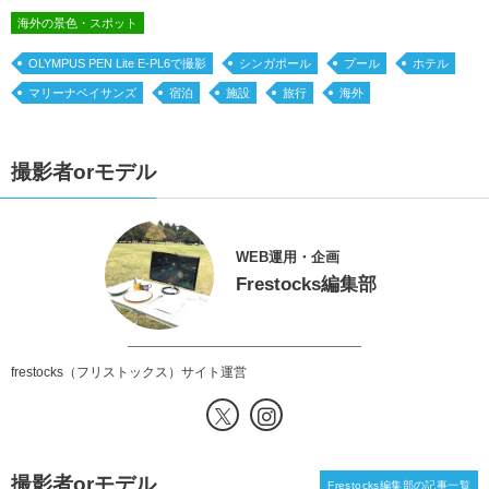
海外の景色・スポット
OLYMPUS PEN Lite E-PL6で撮影
シンガポール
プール
ホテル
マリーナベイサンズ
宿泊
施設
旅行
海外
撮影者orモデル
WEB運用・企画
Frestocks編集部
frestocks（フリストックス）サイト運営
撮影者orモデル
Frestocks編集部の記事一覧