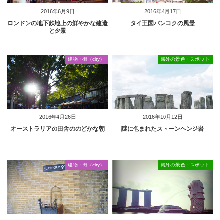
2016年6月9日
2016年4月17日
ロンドンの地下鉄地上の鮮やかな建造
タイ王国バンコクの風景
と夕景
建物・街（city）
海外の景色・スポット
2016年4月26日
2016年10月12日
オーストラリアの田舎ののどかな朝
謎に包まれたストーンヘンジ岩
建物・街（city）
海外の景色・スポット