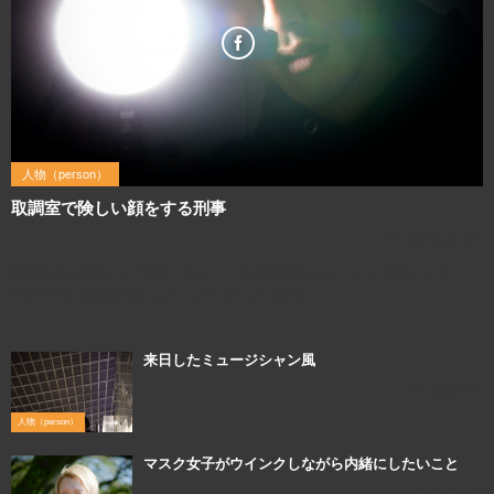
人物（person）
取調室で険しい顔をする刑事
2017年10月23日
利用規約を確認してご利用ください この写真画像のQRコード 画像サイズ：
3000×2002 撮影に使用したカメラ（Nikon D800E）↓
来日したミュージシャン風
2016年5月8日
人物（person）
マスク女子がウインクしながら内緒にしたいこと
2015年12月11日