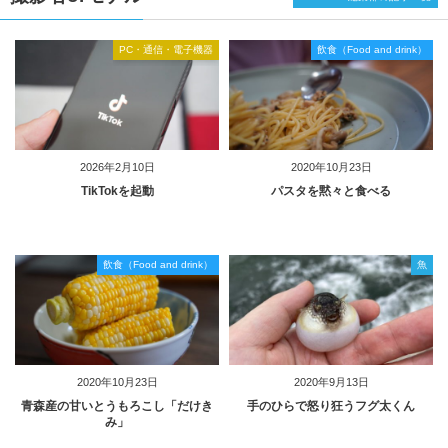
PC・通信・電子機器
飲食（Food and drink）
2026年2月10日
2020年10月23日
TikTokを起動
パスタを黙々と食べる
飲食（Food and drink）
魚
2020年10月23日
2020年9月13日
青森産の甘いとうもろこし「だけき
手のひらで怒り狂うフグ太くん
み」