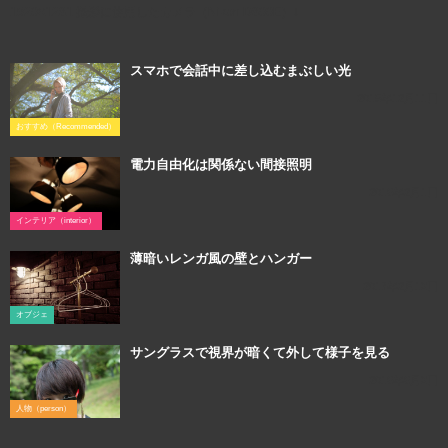
1920×1281 撮影に使用したカメラ（Nikon D800E）↓
スマホで会話中に差し込むまぶしい光
2015年12月11日
おすすめ（Recommended）
電力自由化は関係ない間接照明
2016年2月1日
インテリア（interior）
薄暗いレンガ風の壁とハンガー
2017年2月13日
オブジェ
サングラスで視界が暗くて外して様子を見る
2016年6月3日
人物（person）