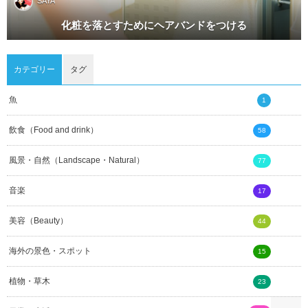
SAYA
化粧を落とすためにヘアバンドをつける
カテゴリー
タグ
魚
1
飲食（Food and drink）
58
風景・自然（Landscape・Natural）
77
音楽
17
美容（Beauty）
44
海外の景色・スポット
15
植物・草木
23