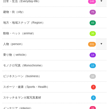
日常・生活（Everyday-life）
146
建物・街（city）
75
地方・地域スナップ（Region）
43
動物・ペット（animal）
36
人物（person）
331
乗り物（ vehicle）
14
モノクロ写真（Monochrome）
13
ビジネスシーン（business）
38
スポーツ・健康（Sports・Health）
7
スケッチ＆マンガ風写真素材
3
インテリア（interior）
26