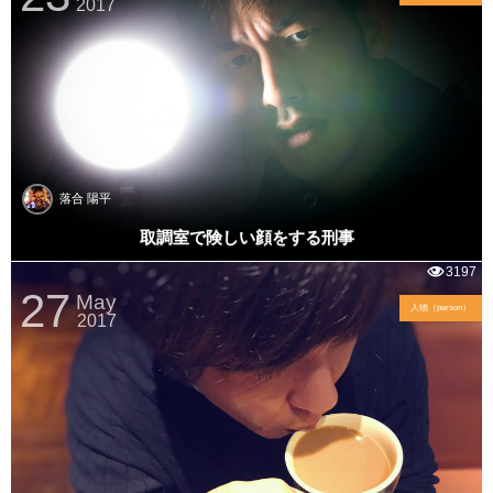
2017
落合 陽平
取調室で険しい顔をする刑事
3197
27
May
人物（person）
2017