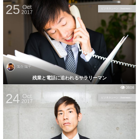
25
Oct
ビジネスシーン（business）
2017
落合 陽平
残業と電話に追われるサラリーマン
3608
24
Oct
ビジネスシーン（business）
2017