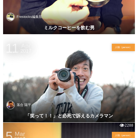
Frestocks編集部
ミルクコーヒーを飲む男
3850
11
Apr
人物（person）
2017
落合 陽平
「笑って！！」と必死で訴えるカメラマン
2288
5
Mar
人物（person）