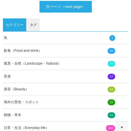
次ページ（next page）
カテゴリー
タグ
魚
1
飲食（Food and drink）
58
風景・自然（Landscape・Natural）
77
音楽
17
美容（Beauty）
44
海外の景色・スポット
15
植物・草木
23
日常・生活（Everyday-life）
146