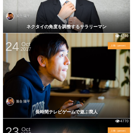
落合 陽平
ネクタイの角度を調整するサラリーマン
4240
24
Oct
人物（person）
2017
落合 陽平
長時間テレビゲームで遊ぶ廃人
4770
23
Oct
人物（person）