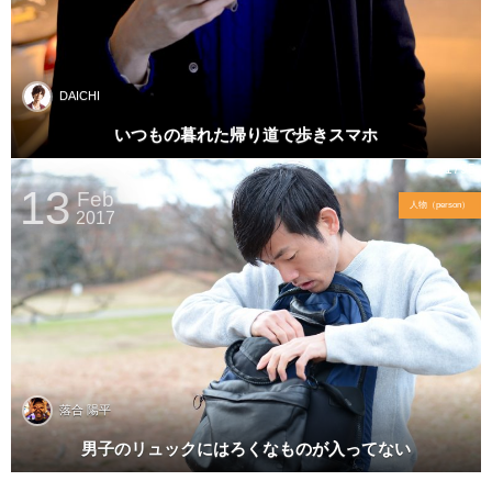
DAICHI
いつもの暮れた帰り道で歩きスマホ
1795
13
Feb
人物（person）
2017
落合 陽平
男子のリュックにはろくなものが入ってない