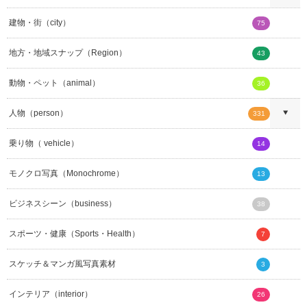
建物・街（city）
75
地方・地域スナップ（Region）
43
動物・ペット（animal）
36
人物（person）
331
乗り物（ vehicle）
14
モノクロ写真（Monochrome）
13
ビジネスシーン（business）
38
スポーツ・健康（Sports・Health）
7
スケッチ＆マンガ風写真素材
3
インテリア（interior）
26