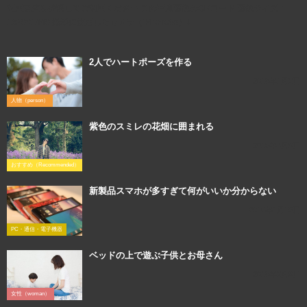
利用規約を確認してご利用ください この写真画像のQRコード 画像サイズ：
1920×1440 撮影に使用したカメラ（iPhone6s）↓
2人でハートポーズを作る
2018年1月3日
人物（person）
紫色のスミレの花畑に囲まれる
2016年4月9日
おすすめ（Recommended）
新製品スマホが多すぎて何がいいか分からない
2016年1月15日
PC・通信・電子機器
ベッドの上で遊ぶ子供とお母さん
2018年3月9日
女性（woman）