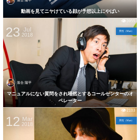
落合 陽平
動画を見てニヤけている顔が予想以上にやばい
3955
23
Jul
男性（Man）
2018
落合 陽平
マニュアルにない質問をされ唖然とするコールセンターのオ
ペレーター
2103
12
Mar
男性（Man）
2018