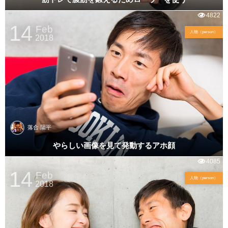
4822
14
Feb
人物（person）
2018
落合 陽平
やらしい画像を見て発動するアホ顔
4085
14
Feb
人物（person）
2018