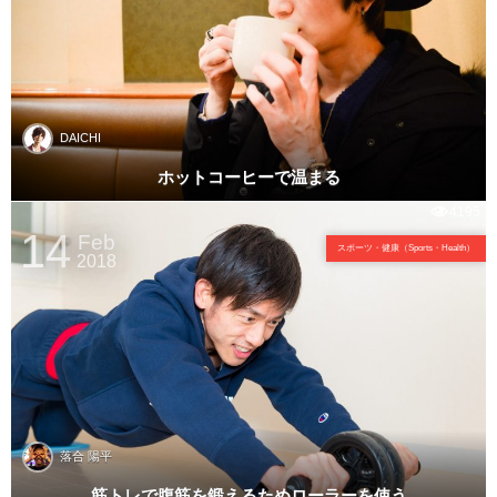
DAICHI
ホットコーヒーで温まる
4195
14
Feb
スポーツ・健康（Sports・Health）
2018
落合 陽平
筋トレで腹筋を鍛えるためローラーを使う