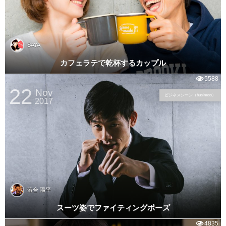
SAYA
カフェラテで乾杯するカップル
5588
22
Nov
ビジネスシーン（business）
2017
落合 陽平
スーツ姿でファイティングポーズ
4835