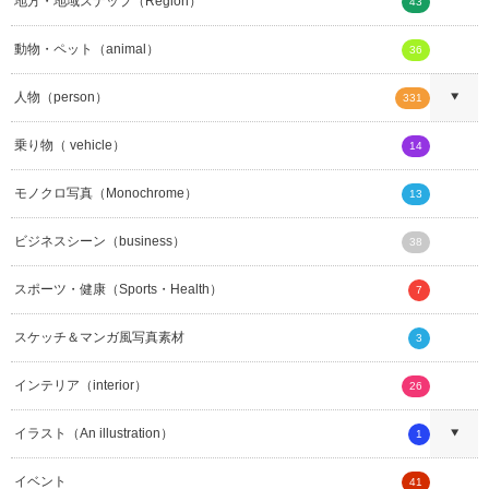
地方・地域スナップ（Region）
43
動物・ペット（animal）
36
人物（person）
331
乗り物（ vehicle）
14
モノクロ写真（Monochrome）
13
ビジネスシーン（business）
38
スポーツ・健康（Sports・Health）
7
スケッチ＆マンガ風写真素材
3
インテリア（interior）
26
イラスト（An illustration）
1
イベント
41