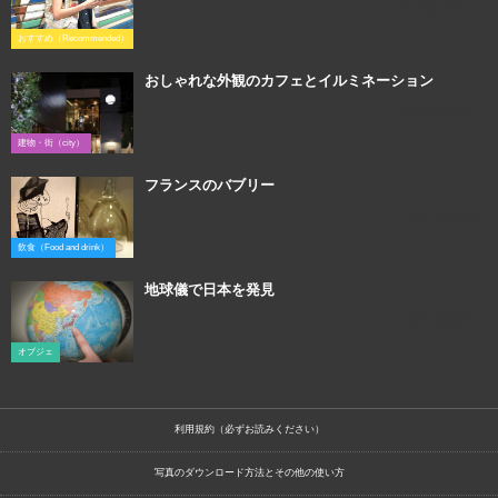
2015年12月11日
おすすめ（Recommended）
おしゃれな外観のカフェとイルミネーション
2015年12月24日
建物・街（city）
フランスのバブリー
2016年3月9日
飲食（Food and drink）
地球儀で日本を発見
2018年3月9日
オブジェ
利用規約（必ずお読みください）
写真のダウンロード方法とその他の使い方