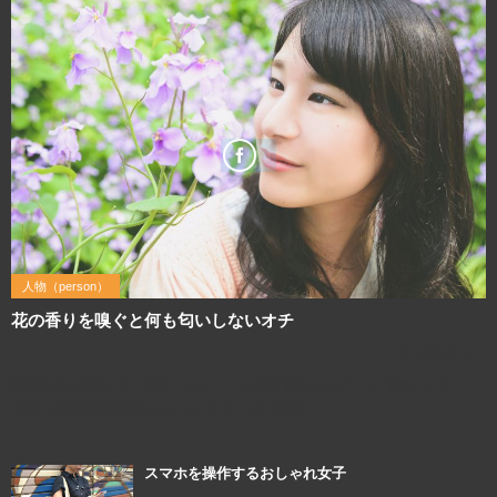
人物（person）
花の香りを嗅ぐと何も匂いしないオチ
2016年4月26日
利用規約を確認してご利用ください この写真画像のQRコード 画像サイズ：
3000×2000 撮影に使用したカメラ（Nikon D800E）↓
スマホを操作するおしゃれ女子