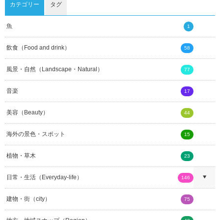
カテゴリー
タグ
魚
1
飲食（Food and drink）
58
風景・自然（Landscape・Natural）
77
音楽
17
美容（Beauty）
44
海外の景色・スポット
15
植物・草木
23
日常・生活（Everyday-life）
146
建物・街（city）
75