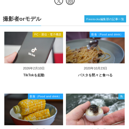
撮影者orモデル
Frestocks編集部の記事一覧
PC・通信・電子機器
飲食（Food and drink）
2026年2月10日
2020年10月23日
TikTokを起動
パスタを黙々と食べる
飲食（Food and drink）
魚