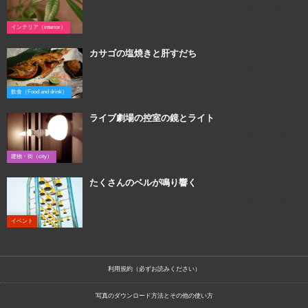
2016年1月10日
インテリア（interior）
カサゴの塩焼きと肝すだち
2015年12月12日
飲食（Food and drink）
ライブ劇場の控室の鏡とライト
2017年4月13日
建物・街（city）
たくさんのベルが鳴り響く
2018年3月14日
イベント
利用規約（必ずお読みください）
写真のダウンロード方法とその他の使い方