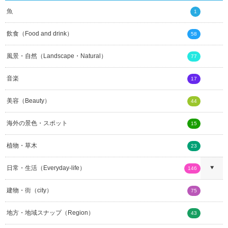
魚
1
飲食（Food and drink）
58
風景・自然（Landscape・Natural）
77
音楽
17
美容（Beauty）
44
海外の景色・スポット
15
植物・草木
23
日常・生活（Everyday-life）
146
建物・街（city）
75
地方・地域スナップ（Region）
43