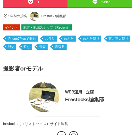
0
Send
9年前の投稿
Frestocks編集部
イベント
地方・地域スナップ（Region）
iPhone7Plusで撮影
お祭り
ねぶた
ねぶた祭り
東北三大祭り
歴史
祭り
青森
青森県
撮影者orモデル
WEB運用・企画
Frestocks編集部
frestocks（フリストックス）サイト運営